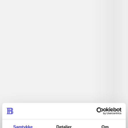
Actionspil. Hjælp ninjaerne med at genopbygge deres
kræfter, og forsvar Ninjago mod angrebet fra den
mystiske Ronin.
Tidsskrift
Artiklen er en del af
lorem ipsum dolor sit amet ...
Tidsskrift
Artiklerne i
handler ofte om
Samtykke
Detaljer
Om