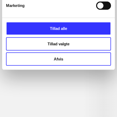
Marketing
Minder om
Tillad alle
Tillad valgte
Afvis
Tetris ultimate
Lego Marvel Avengers
Le