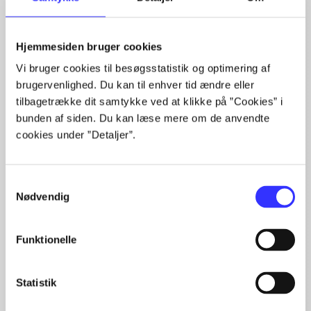
Artikler med samme emner
Hjemmesiden bruger cookies
Fra
Vi bruger cookies til besøgsstatistik og optimering af
brugervenlighed. Du kan til enhver tid ændre eller
tilbagetrække dit samtykke ved at klikke på ”Cookies” i
bunden af siden. Du kan læse mere om de anvendte
cookies under ”Detaljer”.
Samtykkevalg
Artikler
Nødvendig
Alle registrerede artikler fordelt på udgivelser
Funktionelle
...
...
...
Statistik
...
...