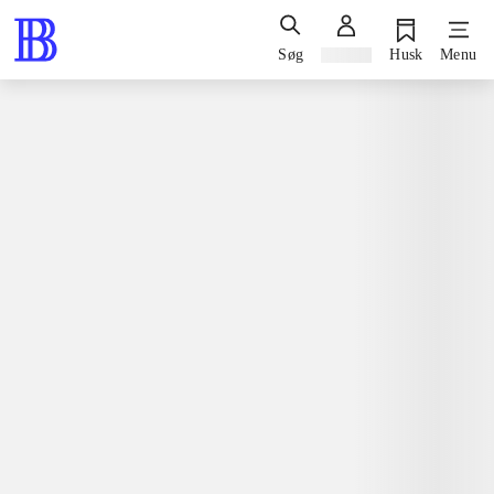
Søg
Log ind
Husk
Menu
Spil / computerspil
Nintendo 3ds, 2015
Lego Ninjago - shadow of Ronin
Nintendo 3ds