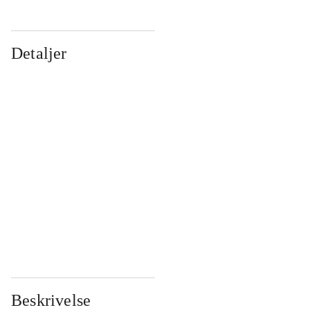
Detaljer
...
...
...
...
...
...
...
...
...
...
...
...
Beskrivelse