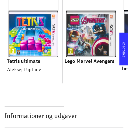
Feedback
Tetris ultimate
Lego Marvel Avengers
Le
be
Aleksej Pajitnov
Informationer og udgaver