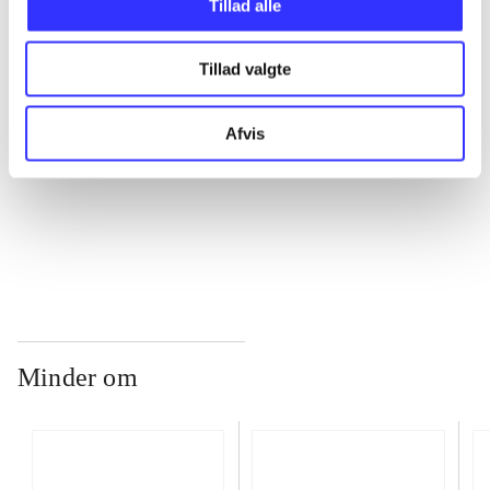
Tillad alle
Tillad valgte
...
Afvis
...
...
Minder om