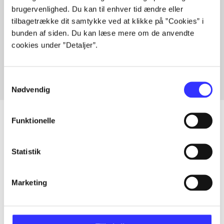
brugervenlighed. Du kan til enhver tid ændre eller
tilbagetrække dit samtykke ved at klikke på ”Cookies” i
bunden af siden. Du kan læse mere om de anvendte
Artikler med samme emner
cookies under ”Detaljer”.
Fra
Samtykkevalg
Nødvendig
Funktionelle
Artikler
Statistik
Alle registrerede artikler fordelt på udgivelser
Marketing
...
...