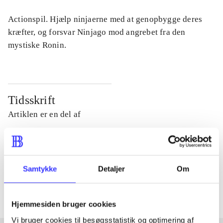
Actionspil. Hjælp ninjaerne med at genopbygge deres
kræfter, og forsvar Ninjago mod angrebet fra den
mystiske Ronin.
Tidsskrift
Artiklen er en del af
lorem ipsum dolor sit amet ...
Tidsskrift
Samtykke
Detaljer
Om
Artiklerne i
handler ofte om
Hjemmesiden bruger cookies
Vi bruger cookies til besøgsstatistik og optimering af