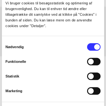
Vi bruger cookies til besøgsstatistik og optimering af
brugervenlighed. Du kan til enhver tid ændre eller
tilbagetrække dit samtykke ved at klikke på ”Cookies” i
bunden af siden. Du kan læse mere om de anvendte
Artikler med samme emner
cookies under ”Detaljer”.
Fra
Samtykkevalg
Nødvendig
Funktionelle
Statistik
Artikler
Alle registrerede artikler fordelt på udgivelser
Marketing
...