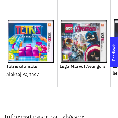
Feedback
Tetris ultimate
Lego Marvel Avengers
Le
be
Aleksej Pajitnov
Informationer og udgaver