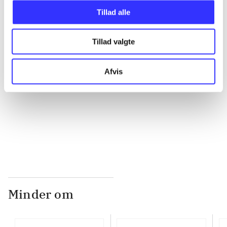
Tillad alle
...
Tillad valgte
...
Afvis
...
...
Minder om