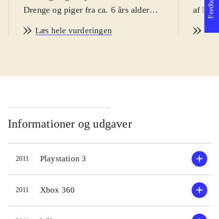
Feedback
Drenge og piger fra ca. 6 års alderen
af humo
vil elske dette spil, tror jeg. Min
Sværhe
Læs hele vurderingen
Læs
medanmelder på 5 år er helt bidt af
seneste
det. Grunden til at jeg alligevel
end de 
sætter aldersvurderingen til 6 år er, at
Det ka
han ikke helt mestrer de avancerede
ca. 10 
funktioner i spillet. Multisproget
fans af
herunder dansk. Pegi: 7 og ikoner for
filmene
vold og frygt, som jeg finder stærkt
Lego-sp
Informationer og udgaver
overdrevne
.
mange!
Man kan gennemspille alle fire film.
PEGI: 
Playstation 3
2011
For at gennemføre de forskellige
vold o
scener skal man både slås, finde
Lego la
genstande, samle ødelagte lego-
Caribb
Xbox 360
2011
maskiner, ride på dyr, sejle i både
og her 
o.m.a. Der er god brug for både
serie. 