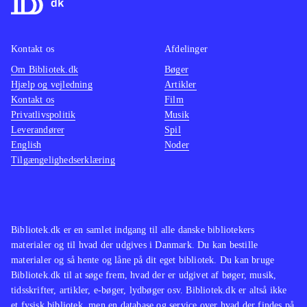
og omhandler emner, der er oppe i
stemni
tiden. Dette spil er ingen undtagelse.
Der fi
Kontakt os
Afdelinger
Det er sjovt at se filmene
målgru
Om Bibliotek.dk
transformeret til Lego. Lego's Jack
Bøger
Lego-sp
Hjælp og vejledning
Artikler
Sparrow løber fx også her på sin sære
samme 
Kontakt os
Film
tøseagtige måde, og det fungerer
De fle
Privatlivspolitik
Musik
suverænt med at løse opgaverne ved
Star wa
Leverandører
Spil
English
Noder
at samle, bygge og slås i dette spil,
mine d
Tilgængelighedserklæring
som jeg ikke ville tøve med at købe
nye udf
til biblioteker af enhver størrelse
.
underho
oplagt 
Bibliotek.dk er en samlet indgang til alle danske bibliotekers
materialer og til hvad der udgives i Danmark. Du kan bestille
materialer og så hente og låne på dit eget bibliotek. Du kan bruge
Bibliotek.dk til at søge frem, hvad der er udgivet af bøger, musik,
tidsskrifter, artikler, e-bøger, lydbøger osv. Bibliotek.dk er altså ikke
et fysisk bibliotek, men en database og service over hvad der findes på