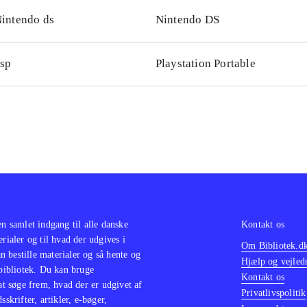
intendo ds
Nintendo DS
sp
Playstation Portable
en samlet indgang til alle danske
Kontakt os
erialer og til hvad der udgives i
Om Bibliotek.d
 bestille materialer og så hente og
Hjælp og vejled
 bibliotek. Du kan bruge
Kontakt os
 at søge frem, hvad der er udgivet af
Privatlivspolitik
sskrifter, artikler, e-bøger,