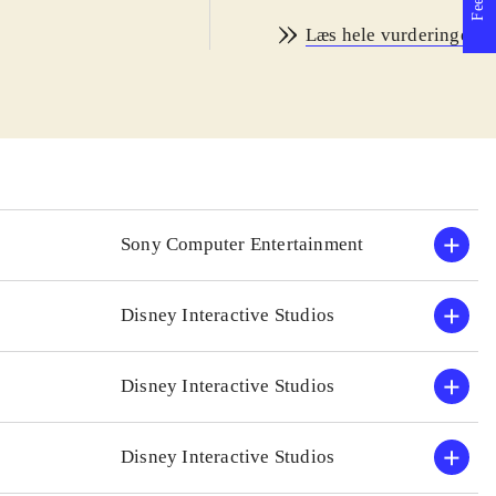
rigtigt mange! Spillet ha
Læs hele vurderingen
ellige scener
vold og uhygge
.
er, ride på dyr,
Lego lancerede Pirates of
illet veksler
computerspillet til samme 
ten på
nemt at følge filmenes ha
.
testpersoner på hhv. 9 og 
otter - years 1-
af pirat-universet, de sjo
n for at "få
gåderne. Der er fine game
Sony Computer Entertainment
 for langt fra
til skjulte skatte samt aut
fra hinanden på skærmen. G
Disney Interactive Studios
er
er ikke blot kosmetik. Ba
ppe i tiden.
Der findes næppe mange b
Disney Interactive Studios
rmeret til Lego.
spillene. Her er mere fra
de, og det
De fleste rangerer Lego-s
slås i dette
drenge deriblandt. Men di
Disney Interactive Studios
r størrelse
.
- og naturligvis en oplagt 