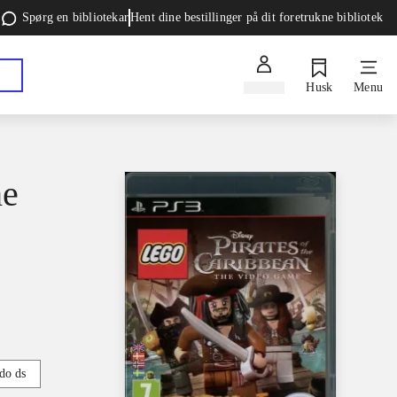
Spørg en bibliotekar
Hent dine bestillinger på dit foretrukne bibliotek
Log ind
Husk
Menu
he
do ds