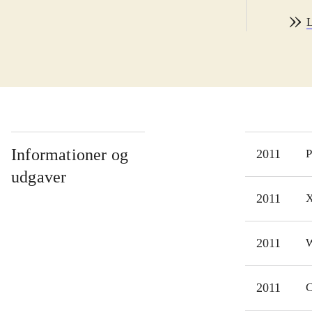
jeg 
L
Man 
skal
sejl
mel
sid
Spil
4. M
Informationer og
2011
P
skær
udgaver
hina
2011
X
Jeg 
unde
2011
W
Dett
Lego
fung
2011
C
spil