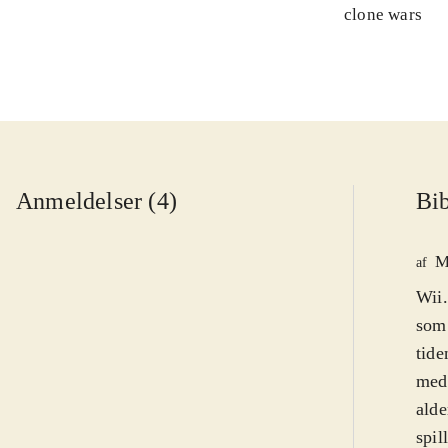
clone wars
Anmeldelser (4)
Bib
M
af
Wii.
som 
tide
meda
alde
spil