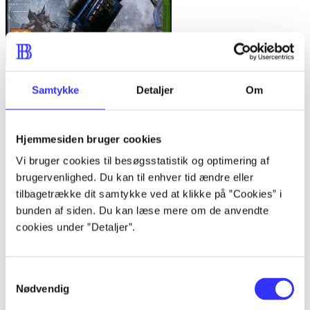
Transformers - war for Cybertron
Samtykke
Detaljer
Om
Anmeldelser (4)
Hjemmesiden bruger cookies
Vi bruger cookies til besøgsstatistik og optimering af
Bibliotekernes vurdering
brugervenlighed. Du kan til enhver tid ændre eller
tilbagetrække dit samtykke ved at klikke på ”Cookies” i
d. 15. juli 2011
bunden af siden. Du kan læse mere om de anvendte
af
cookies under ”Detaljer”.
af
Maja Ellegaard-Petersen
Samtykkevalg
Nødvendig
d. 15. juli 2011