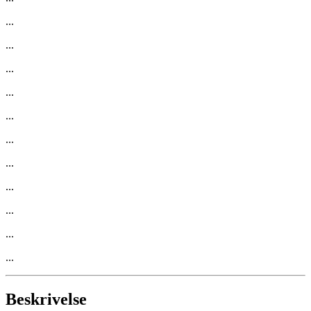
...
...
...
...
...
...
...
...
...
...
...
Beskrivelse