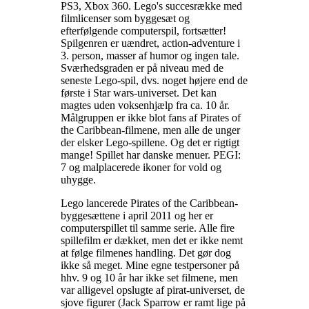
PS3, Xbox 360. Lego's succesrække med
filmlicenser som byggesæt og
efterfølgende computerspil, fortsætter!
Spilgenren er uændret, action-adventure i
3. person, masser af humor og ingen tale.
Sværhedsgraden er på niveau med de
seneste Lego-spil, dvs. noget højere end de
første i Star wars-universet. Det kan
magtes uden voksenhjælp fra ca. 10 år.
Målgruppen er ikke blot fans af Pirates of
the Caribbean-filmene, men alle de unger
der elsker Lego-spillene. Og det er rigtigt
mange! Spillet har danske menuer. PEGI:
7 og malplacerede ikoner for vold og
uhygge
.
Lego lancerede Pirates of the Caribbean-
byggesættene i april 2011 og her er
computerspillet til samme serie. Alle fire
spillefilm er dækket, men det er ikke nemt
at følge filmenes handling. Det gør dog
ikke så meget. Mine egne testpersoner på
hhv. 9 og 10 år har ikke set filmene, men
var alligevel opslugte af pirat-universet, de
sjove figurer (Jack Sparrow er ramt lige på