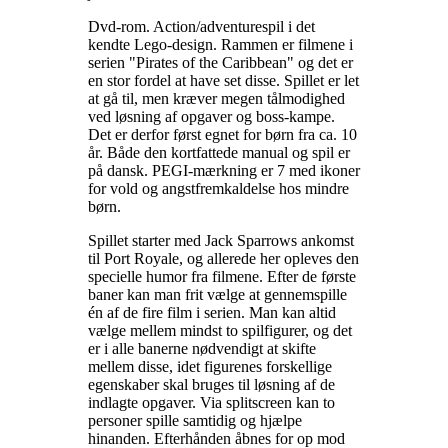
Dvd-rom. Action/adventurespil i det
kendte Lego-design. Rammen er filmene i
serien "Pirates of the Caribbean" og det er
en stor fordel at have set disse. Spillet er let
at gå til, men kræver megen tålmodighed
ved løsning af opgaver og boss-kampe.
Det er derfor først egnet for børn fra ca. 10
år. Både den kortfattede manual og spil er
på dansk. PEGI-mærkning er 7 med ikoner
for vold og angstfremkaldelse hos mindre
børn
.
Spillet starter med Jack Sparrows ankomst
til Port Royale, og allerede her opleves den
specielle humor fra filmene. Efter de første
baner kan man frit vælge at gennemspille
én af de fire film i serien. Man kan altid
vælge mellem mindst to spilfigurer, og det
er i alle banerne nødvendigt at skifte
mellem disse, idet figurenes forskellige
egenskaber skal bruges til løsning af de
indlagte opgaver. Via splitscreen kan to
personer spille samtidig og hjælpe
hinanden. Efterhånden åbnes for op mod