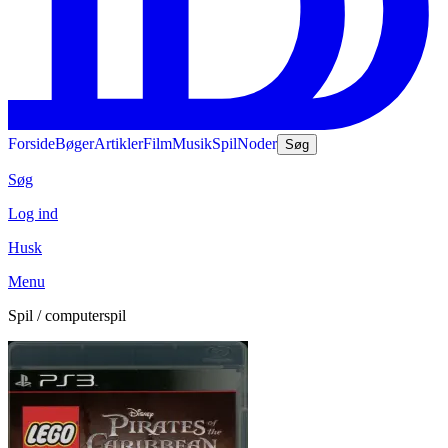
Forside
Bøger
Artikler
Film
Musik
Spil
Noder
Søg
Søg
Log ind
Husk
Menu
Spil / computerspil