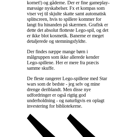
kornet!) og gåderne. Der er fine gameplay-
mæssige nyskabelser. Fx et kompas som
viser vej til skjulte skatte samt automatisk
splitscreen, hvis to spillere kommer for
langt fra hinanden på skærmen. Grafisk er
dette det absolut flotteste Lego-spil, og det
er ikke blot kosmetik. Banerne er meget
detaljerede og stemningsfyldte
.
Der findes næppe mange børn i
målgruppen som ikke allerede kender
Lego-spillene. Her er mere fra præcis
samme skuffe
.
De fleste rangerer Lego-spillene med Star
wars som de bedste - jeg selv og mine
drenge deriblandt. Men disse nye
udfordringer er også rigtig god
underholdning - og naturligvis en oplagt
investering for bibliotekerne
.