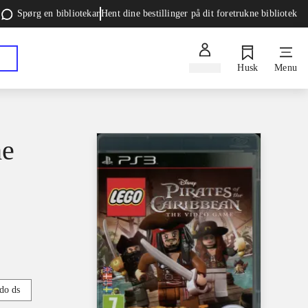
Spørg en bibliotekar
Hent dine bestillinger på dit foretrukne bibliotek
Log ind
Husk
Menu
he
do ds