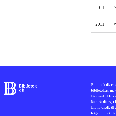
2011
N
2011
P
Bibliotek.dk er 
bibliotekers mat
Danmark. Du kan
låne på dit eget
Bibliotek.dk til
bøger, musik, tid