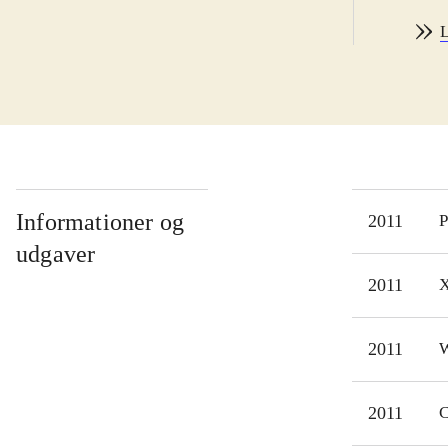
jeg 
L
Man 
skal
sejl
mel
sid
Spil
4. M
Informationer og
2011
P
skær
udgaver
hina
2011
X
Jeg 
unde
2011
W
Dett
Lego
fung
2011
C
spil