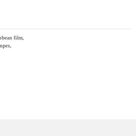
ibbean film,
æmpes,