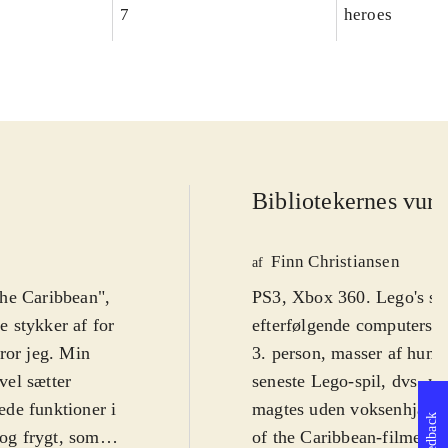
7
heroes
Bibliotekernes vurd
Finn Christiansen
af
 the Caribbean",
PS3, Xbox 360. Lego's su
 stykker af for
efterfølgende computerspil
tror jeg. Min
3. person, masser af humo
vel sætter
seneste Lego-spil, dvs. no
rede funktioner i
magtes uden voksenhjælp f
Feedback
 og frygt, som
of the Caribbean-filmene,