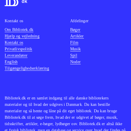
og omhandler emner, der er oppe i
stemni
tiden. Dette spil er ingen undtagelse.
Der fi
Kontakt os
Afdelinger
Det er sjovt at se filmene
målgru
Om Bibliotek.dk
transformeret til Lego. Lego's Jack
Bøger
Lego-sp
Hjælp og vejledning
Artikler
Sparrow løber fx også her på sin sære
samme 
Kontakt os
Film
tøseagtige måde, og det fungerer
De fle
Privatlivspolitik
Musik
suverænt med at løse opgaverne ved
Star wa
Leverandører
Spil
English
Noder
at samle, bygge og slås i dette spil,
mine d
Tilgængelighedserklæring
som jeg ikke ville tøve med at købe
nye udf
til biblioteker af enhver størrelse
.
underho
oplagt 
Bibliotek.dk er en samlet indgang til alle danske bibliotekers
materialer og til hvad der udgives i Danmark. Du kan bestille
materialer og så hente og låne på dit eget bibliotek. Du kan bruge
Bibliotek.dk til at søge frem, hvad der er udgivet af bøger, musik,
tidsskrifter, artikler, e-bøger, lydbøger osv. Bibliotek.dk er altså ikke
et fysisk bibliotek, men en database og service over hvad der findes på