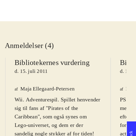
Anmeldelser (4)
Bibliotekernes vurdering
Bibli
d. 15. juli 2011
d. 15. 
Maja Ellegaard-Petersen
Finn
af
af
Wii. Adventurespil. Spillet henvender
PS3, X
sig til fans af "Pirates of the
med fi
Caribbean", som også synes om
efterfø
Lego-universet, og dem er der
fortsæt
sandelig nogle stykker af for tiden!
action-