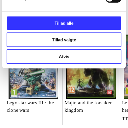
Minder om
Tillad alle
Tillad valgte
Afvis
Lego star wars III : the
Majin and the forsaken
Le
clone wars
kingdom
he
TT