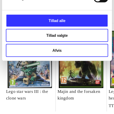
Minder om
Tillad alle
Tillad valgte
Afvis
Lego star wars III : the
Majin and the forsaken
Le
clone wars
kingdom
he
TT