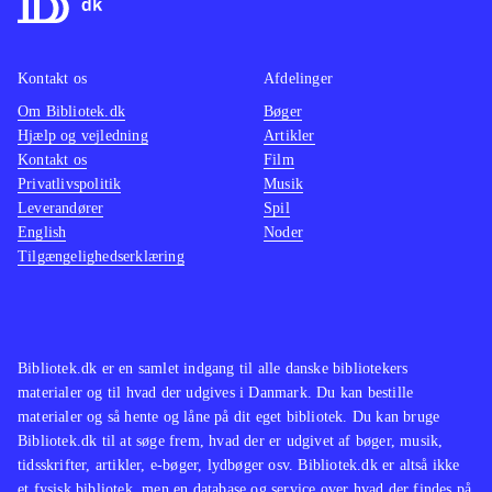
og omhandler emner, der er oppe i
stemni
tiden. Dette spil er ingen undtagelse.
Der fi
Kontakt os
Afdelinger
Det er sjovt at se filmene
målgru
Om Bibliotek.dk
transformeret til Lego. Lego's Jack
Bøger
Lego-sp
Hjælp og vejledning
Artikler
Sparrow løber fx også her på sin sære
samme 
Kontakt os
Film
tøseagtige måde, og det fungerer
De fle
Privatlivspolitik
Musik
suverænt med at løse opgaverne ved
Star wa
Leverandører
Spil
English
Noder
at samle, bygge og slås i dette spil,
mine d
Tilgængelighedserklæring
som jeg ikke ville tøve med at købe
nye udf
til biblioteker af enhver størrelse
.
underho
oplagt 
Bibliotek.dk er en samlet indgang til alle danske bibliotekers
materialer og til hvad der udgives i Danmark. Du kan bestille
materialer og så hente og låne på dit eget bibliotek. Du kan bruge
Bibliotek.dk til at søge frem, hvad der er udgivet af bøger, musik,
tidsskrifter, artikler, e-bøger, lydbøger osv. Bibliotek.dk er altså ikke
et fysisk bibliotek, men en database og service over hvad der findes på