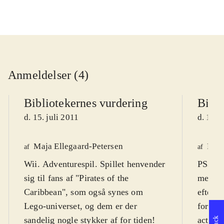
Anmeldelser (4)
Bibliotekernes vurdering
Bibli
d. 15. juli 2011
d. 15. 
Maja Ellegaard-Petersen
Finn
af
af
Wii. Adventurespil. Spillet henvender
PS3, X
sig til fans af "Pirates of the
med fi
Caribbean", som også synes om
efterfø
Lego-universet, og dem er der
fortsæt
sandelig nogle stykker af for tiden!
action-