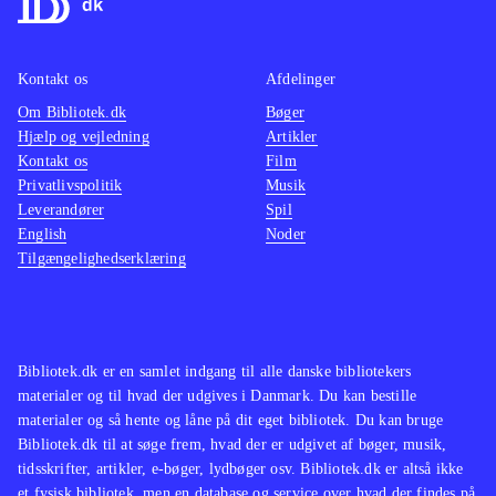
og omhandler emner, der er oppe i
stemni
tiden. Dette spil er ingen undtagelse.
Der fi
Kontakt os
Afdelinger
Det er sjovt at se filmene
målgru
Om Bibliotek.dk
transformeret til Lego. Lego's Jack
Bøger
Lego-sp
Hjælp og vejledning
Artikler
Sparrow løber fx også her på sin sære
samme 
Kontakt os
Film
tøseagtige måde, og det fungerer
De fle
Privatlivspolitik
Musik
suverænt med at løse opgaverne ved
Star wa
Leverandører
Spil
English
Noder
at samle, bygge og slås i dette spil,
mine d
Tilgængelighedserklæring
som jeg ikke ville tøve med at købe
nye udf
til biblioteker af enhver størrelse
.
underho
oplagt 
Bibliotek.dk er en samlet indgang til alle danske bibliotekers
materialer og til hvad der udgives i Danmark. Du kan bestille
materialer og så hente og låne på dit eget bibliotek. Du kan bruge
Bibliotek.dk til at søge frem, hvad der er udgivet af bøger, musik,
tidsskrifter, artikler, e-bøger, lydbøger osv. Bibliotek.dk er altså ikke
et fysisk bibliotek, men en database og service over hvad der findes på