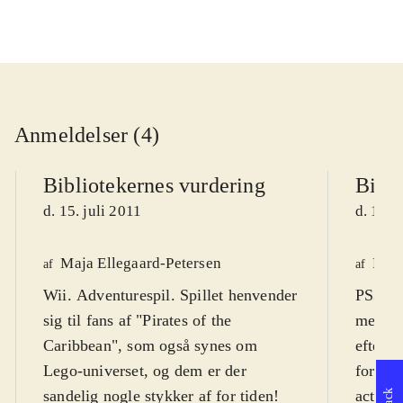
Anmeldelser (4)
Bibliotekernes vurdering
Bibli
d. 15. juli 2011
d. 15. 
Maja Ellegaard-Petersen
Finn
af
af
Wii. Adventurespil. Spillet henvender
PS3, X
sig til fans af "Pirates of the
med fi
Caribbean", som også synes om
efterfø
Lego-universet, og dem er der
fortsæt
sandelig nogle stykker af for tiden!
action-