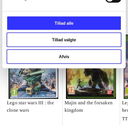
Minder om
Tillad alle
Tillad valgte
Afvis
Lego star wars III : the
Majin and the forsaken
Le
clone wars
kingdom
he
TT