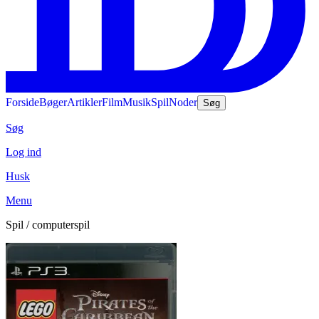
Forside
Bøger
Artikler
Film
Musik
Spil
Noder
Søg
Søg
Log ind
Husk
Menu
Spil / computerspil