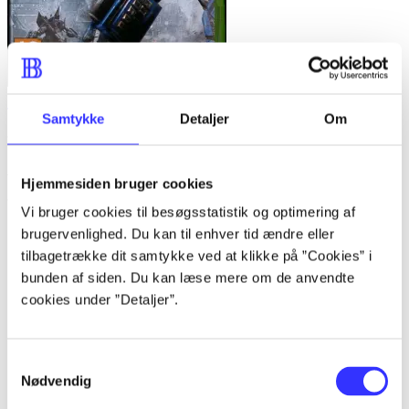
Transformers - war for Cybertron
Samtykke
Detaljer
Om
Anmeldelser (4)
Hjemmesiden bruger cookies
Vi bruger cookies til besøgsstatistik og optimering af
Bibliotekernes vurdering
brugervenlighed. Du kan til enhver tid ændre eller
tilbagetrække dit samtykke ved at klikke på ”Cookies” i
d. 15. juli 2011
bunden af siden. Du kan læse mere om de anvendte
af
cookies under ”Detaljer”.
af
Maja Ellegaard-Petersen
Samtykkevalg
Nødvendig
d. 15. juli 2011