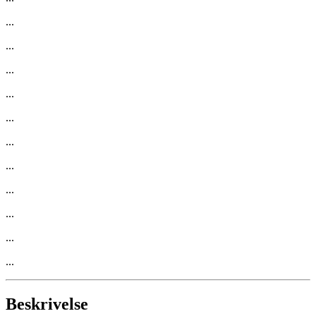
...
...
...
...
...
...
...
...
...
...
...
Beskrivelse