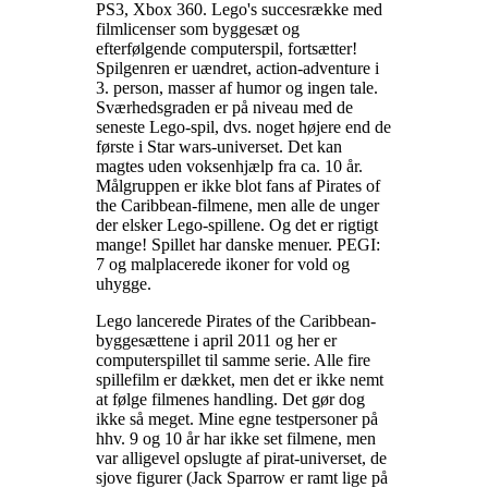
PS3, Xbox 360. Lego's succesrække med
filmlicenser som byggesæt og
efterfølgende computerspil, fortsætter!
Spilgenren er uændret, action-adventure i
3. person, masser af humor og ingen tale.
Sværhedsgraden er på niveau med de
seneste Lego-spil, dvs. noget højere end de
første i Star wars-universet. Det kan
magtes uden voksenhjælp fra ca. 10 år.
Målgruppen er ikke blot fans af Pirates of
the Caribbean-filmene, men alle de unger
der elsker Lego-spillene. Og det er rigtigt
mange! Spillet har danske menuer. PEGI:
7 og malplacerede ikoner for vold og
uhygge
.
Lego lancerede Pirates of the Caribbean-
byggesættene i april 2011 og her er
computerspillet til samme serie. Alle fire
spillefilm er dækket, men det er ikke nemt
at følge filmenes handling. Det gør dog
ikke så meget. Mine egne testpersoner på
hhv. 9 og 10 år har ikke set filmene, men
var alligevel opslugte af pirat-universet, de
sjove figurer (Jack Sparrow er ramt lige på