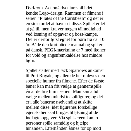
Dvd-rom. Action/adventurespil i det
kendte Lego-design. Rammen er filmene i
serien "Pirates of the Caribbean" og det er
en stor fordel at have set disse. Spillet er let
at gå til, men kræver megen tålmodighed
ved løsning af opgaver og boss-kampe.
Det er derfor først egnet for børn fra ca. 10
år. Både den kortfattede manual og spil er
på dansk. PEGI-mærkning er 7 med ikoner
for vold og angstfremkaldelse hos mindre
børn
.
Spillet starter med Jack Sparrows ankomst
til Port Royale, og allerede her opleves den
specielle humor fra filmene. Efter de første
baner kan man frit vælge at gennemspille
én af de fire film i serien. Man kan altid
vælge mellem mindst to spilfigurer, og det
er i alle banerne nødvendigt at skifte
mellem disse, idet figurenes forskellige
egenskaber skal bruges til løsning af de
indlagte opgaver. Via splitscreen kan to
personer spille samtidig og hjælpe
hinanden. Efterhånden åbnes for op mod