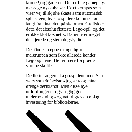
kornet!) og gåderne. Der er fine gameplay-
mæssige nyskabelser. Fx et kompas som
viser vej til skjulte skatte samt automatisk
splitscreen, hvis to spillere kommer for
langt fra hinanden på skærmen. Grafisk er
dette det absolut flotteste Lego-spil, og det
er ikke blot kosmetik. Banerne er meget
detaljerede og stemningsfyldte
.
Der findes næppe mange børn i
målgruppen som ikke allerede kender
Lego-spillene. Her er mere fra præcis
samme skuffe
.
De fleste rangerer Lego-spillene med Star
wars som de bedste - jeg selv og mine
drenge deriblandt. Men disse nye
udfordringer er også rigtig god
underholdning - og naturligvis en oplagt
investering for bibliotekerne
.