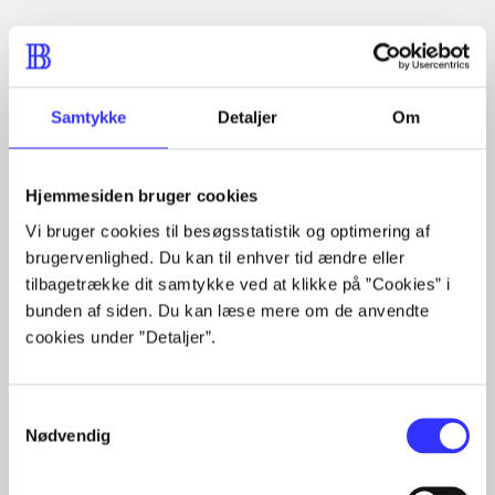
Artikler
Alle registrerede artikler fordelt på udgivelser
Samtykke
Detaljer
Om
...
...
...
...
Hjemmesiden bruger cookies
...
Vi bruger cookies til besøgsstatistik og optimering af
brugervenlighed. Du kan til enhver tid ændre eller
tilbagetrække dit samtykke ved at klikke på ”Cookies” i
bunden af siden. Du kan læse mere om de anvendte
Minder om
cookies under ”Detaljer”.
Samtykkevalg
Nødvendig