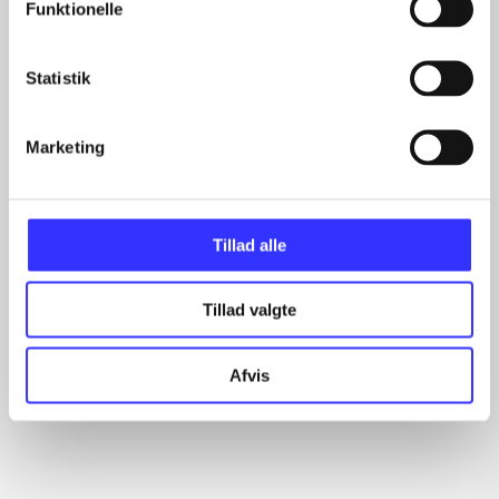
Funktionelle
Statistik
Marketing
Lego star wars III : the
Majin and the forsaken
Le
clone wars
kingdom
he
Tillad alle
TT
Tillad valgte
Afvis
Anmeldelser (4)