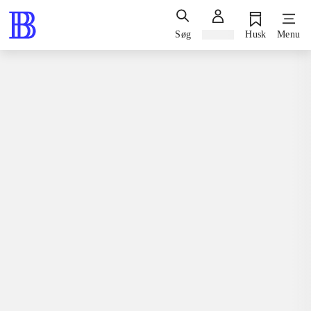
Søg
Log ind
Husk
Menu
Spil / computerspil
Playstation 3, 2011
Lego Pirates of the Caribbean : the