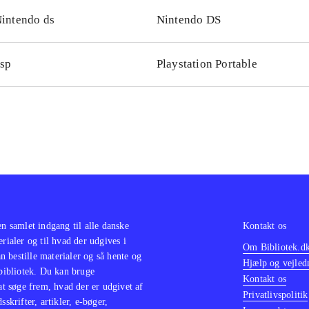
intendo ds
Nintendo DS
sp
Playstation Portable
en samlet indgang til alle danske
Kontakt os
erialer og til hvad der udgives i
Om Bibliotek.d
 bestille materialer og så hente og
Hjælp og vejled
 bibliotek. Du kan bruge
Kontakt os
 at søge frem, hvad der er udgivet af
Privatlivspolitik
sskrifter, artikler, e-bøger,