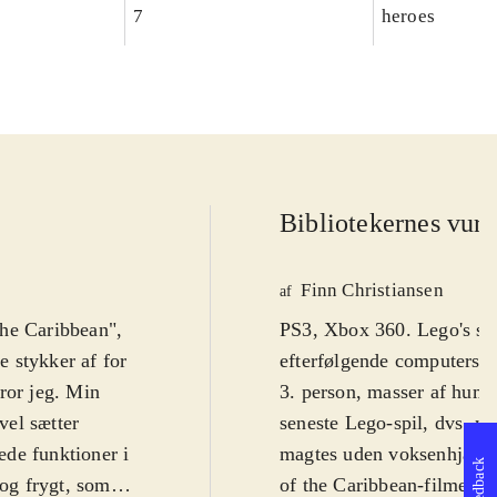
7
heroes
Bibliotekernes vurd
Finn Christiansen
af
 the Caribbean",
PS3, Xbox 360. Lego's su
 stykker af for
efterfølgende computerspil
tror jeg. Min
3. person, masser af humo
vel sætter
seneste Lego-spil, dvs. no
rede funktioner i
magtes uden voksenhjælp f
Feedback
 og frygt, som
of the Caribbean-filmene,