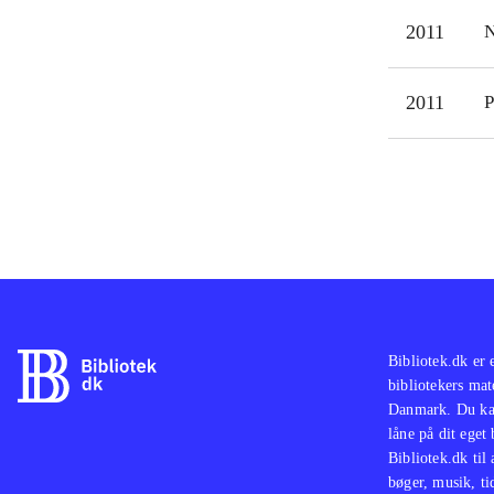
2011
N
2011
P
Bibliotek.dk er 
bibliotekers mat
Danmark. Du kan
låne på dit eget
Bibliotek.dk til
bøger, musik, tid