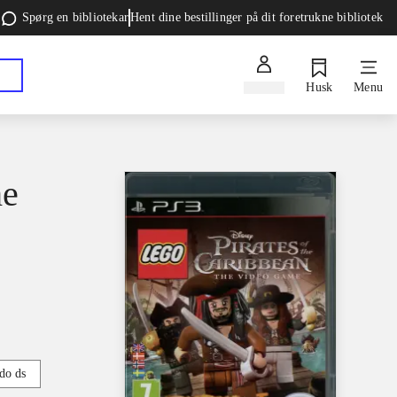
Spørg en bibliotekar
Hent dine bestillinger på dit foretrukne bibliotek
Log ind
Husk
Menu
he
do ds