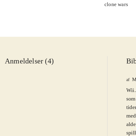
clone wars
Anmeldelser (4)
Bib
M
af
Wii.
som 
tide
meda
alde
spil