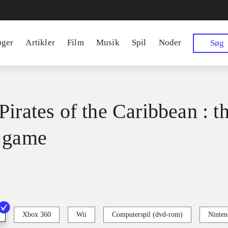
øger
Artikler
Film
Musik
Spil
Noder
Søg
Pirates of the Caribbean : t
 game
Xbox 360
Wii
Computerspil (dvd-rom)
Ninten