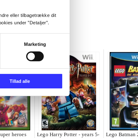
dre eller tilbagetrække dit
okies under ”Detaljer”.
Marketing
Tillad alle
uper heroes
Lego Harry Potter - years 5-
Lego Batman 2