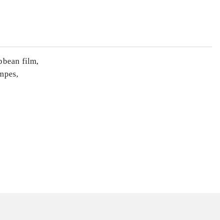
ibbean film,
æmpes,