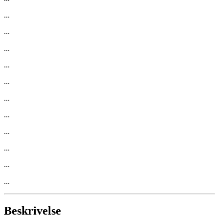
...
...
...
...
...
...
...
...
...
...
...
Beskrivelse