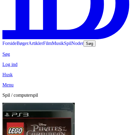
Forside
Bøger
Artikler
Film
Musik
Spil
Noder
Søg
Søg
Log ind
Husk
Menu
Spil / computerspil