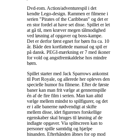
Dvd-rom. Action/adventurespil i det
kendte Lego-design. Rammen er filmene i
serien "Pirates of the Caribbean" og det er
en stor fordel at have set disse. Spillet er let
at gå til, men kræver megen tålmodighed
ved løsning af opgaver og boss-kampe.
Det er derfor først egnet for børn fra ca. 10
år. Både den kortfattede manual og spil er
på dansk. PEGI-mærkning er 7 med ikoner
for vold og angstfremkaldelse hos mindre
børn
.
Spillet starter med Jack Sparrows ankomst
til Port Royale, og allerede her opleves den
specielle humor fra filmene. Efter de første
baner kan man frit vælge at gennemspille
én af de fire film i serien. Man kan altid
vælge mellem mindst to spilfigurer, og det
er i alle banerne nødvendigt at skifte
mellem disse, idet figurenes forskellige
egenskaber skal bruges til løsning af de
indlagte opgaver. Via splitscreen kan to
personer spille samtidig og hjælpe
hinanden. Efterhånden åbnes for op mod