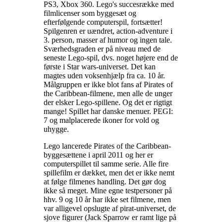
PS3, Xbox 360. Lego's succesrække med
filmlicenser som byggesæt og
efterfølgende computerspil, fortsætter!
Spilgenren er uændret, action-adventure i
3. person, masser af humor og ingen tale.
Sværhedsgraden er på niveau med de
seneste Lego-spil, dvs. noget højere end de
første i Star wars-universet. Det kan
magtes uden voksenhjælp fra ca. 10 år.
Målgruppen er ikke blot fans af Pirates of
the Caribbean-filmene, men alle de unger
der elsker Lego-spillene. Og det er rigtigt
mange! Spillet har danske menuer. PEGI:
7 og malplacerede ikoner for vold og
uhygge
.
Lego lancerede Pirates of the Caribbean-
byggesættene i april 2011 og her er
computerspillet til samme serie. Alle fire
spillefilm er dækket, men det er ikke nemt
at følge filmenes handling. Det gør dog
ikke så meget. Mine egne testpersoner på
hhv. 9 og 10 år har ikke set filmene, men
var alligevel opslugte af pirat-universet, de
sjove figurer (Jack Sparrow er ramt lige på