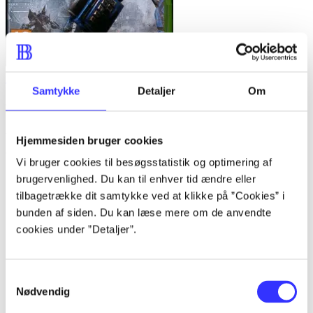
Transformers - war for Cybertron
Samtykke
Detaljer
Om
Anmeldelser (4)
Hjemmesiden bruger cookies
Vi bruger cookies til besøgsstatistik og optimering af
Bibliotekernes vurdering
brugervenlighed. Du kan til enhver tid ændre eller
tilbagetrække dit samtykke ved at klikke på ”Cookies” i
d. 15. juli 2011
bunden af siden. Du kan læse mere om de anvendte
af
cookies under ”Detaljer”.
af
Maja Ellegaard-Petersen
Samtykkevalg
Nødvendig
d. 15. juli 2011