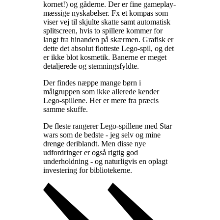
kornet!) og gåderne. Der er fine gameplay-
mæssige nyskabelser. Fx et kompas som
viser vej til skjulte skatte samt automatisk
splitscreen, hvis to spillere kommer for
langt fra hinanden på skærmen. Grafisk er
dette det absolut flotteste Lego-spil, og det
er ikke blot kosmetik. Banerne er meget
detaljerede og stemningsfyldte
.
Der findes næppe mange børn i
målgruppen som ikke allerede kender
Lego-spillene. Her er mere fra præcis
samme skuffe
.
De fleste rangerer Lego-spillene med Star
wars som de bedste - jeg selv og mine
drenge deriblandt. Men disse nye
udfordringer er også rigtig god
underholdning - og naturligvis en oplagt
investering for bibliotekerne
.