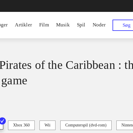
øger
Artikler
Film
Musik
Spil
Noder
Søg
Pirates of the Caribbean : t
 game
Xbox 360
Wii
Computerspil (dvd-rom)
Ninten