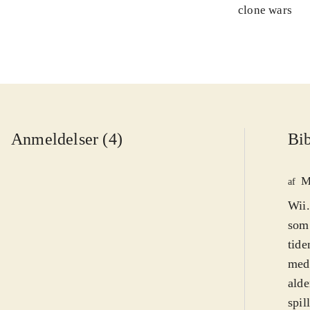
clone wars
Anmeldelser (4)
Bib
M
af
Wii.
som 
tide
meda
alde
spil