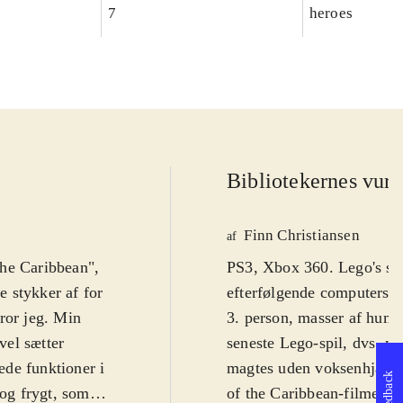
7
heroes
Bibliotekernes vurd
Finn Christiansen
af
 the Caribbean",
PS3, Xbox 360. Lego's su
 stykker af for
efterfølgende computerspil
tror jeg. Min
3. person, masser af humo
vel sætter
seneste Lego-spil, dvs. no
rede funktioner i
magtes uden voksenhjælp f
Feedback
 og frygt, som
of the Caribbean-filmene,