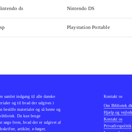
intendo ds
Nintendo DS
sp
Playstation Portable
en samlet indgang til alle danske
Kontakt os
erialer og til hvad der udgives i
Om Bibliotek.d
 bestille materialer og så hente og
Hjælp og vejled
 bibliotek. Du kan bruge
Kontakt os
 at søge frem, hvad der er udgivet af
Privatlivspolitik
sskrifter, artikler, e-bøger,