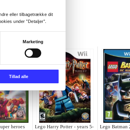
dre eller tilbagetrække dit
okies under ”Detaljer”.
Marketing
Tillad alle
uper heroes
Lego Harry Potter - years 5-
Lego Batman 2