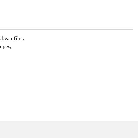
ibbean film,
æmpes,