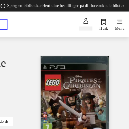
Spørg en bibliotekar
Hent dine bestillinger på dit foretrukne bibliotek
Log ind
Husk
Menu
he
do ds