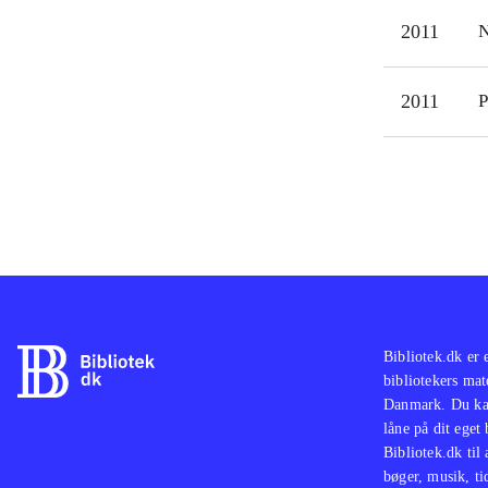
2011
N
2011
P
Bibliotek.dk er 
bibliotekers mat
Danmark. Du kan
låne på dit eget
Bibliotek.dk til
bøger, musik, tid