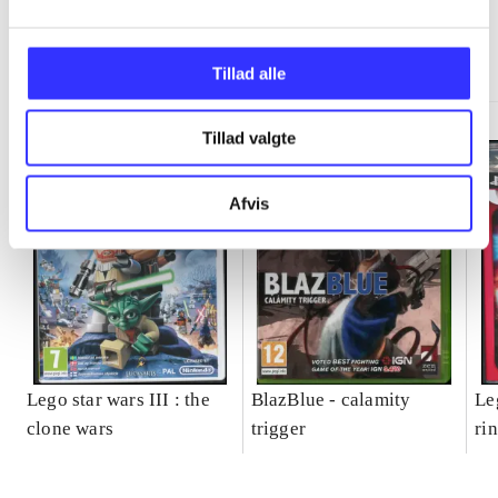
Minder om
Tillad alle
Tillad valgte
Afvis
Lego star wars III : the
BlazBlue - calamity
Le
clone wars
trigger
ri