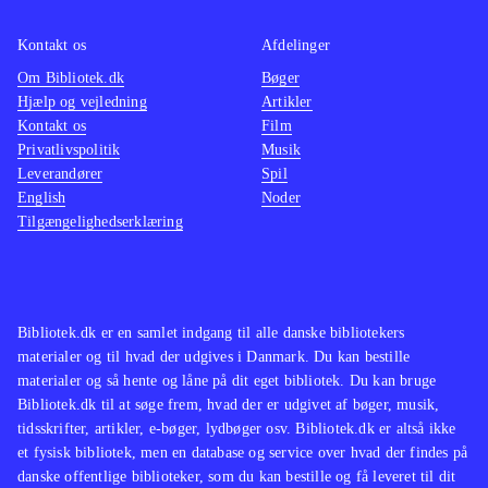
tiden. Dette spil er ingen undtagelse.
Der fi
Kontakt os
Afdelinger
Det er sjovt at se filmene
målgru
Om Bibliotek.dk
transformeret til Lego. Lego's Jack
Bøger
Lego-sp
Hjælp og vejledning
Artikler
Sparrow løber fx også her på sin sære
samme 
Kontakt os
Film
tøseagtige måde, og det fungerer
De fle
Privatlivspolitik
Musik
suverænt med at løse opgaverne ved
Star wa
Leverandører
Spil
English
Noder
at samle, bygge og slås i dette spil,
mine d
Tilgængelighedserklæring
som jeg ikke ville tøve med at købe
nye udf
til biblioteker af enhver størrelse
.
underho
oplagt 
Bibliotek.dk er en samlet indgang til alle danske bibliotekers
materialer og til hvad der udgives i Danmark. Du kan bestille
materialer og så hente og låne på dit eget bibliotek. Du kan bruge
Bibliotek.dk til at søge frem, hvad der er udgivet af bøger, musik,
tidsskrifter, artikler, e-bøger, lydbøger osv. Bibliotek.dk er altså ikke
et fysisk bibliotek, men en database og service over hvad der findes på
danske offentlige biblioteker, som du kan bestille og få leveret til dit