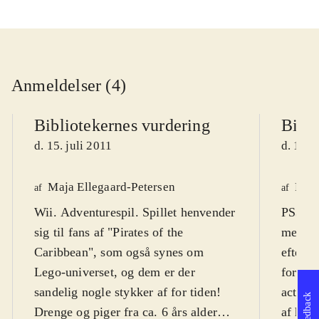
Anmeldelser (4)
Bibliotekernes vurdering
Bibli
d. 15. juli 2011
d. 15. 
Maja Ellegaard-Petersen
Finn
af
af
Wii. Adventurespil. Spillet henvender
PS3, X
sig til fans af "Pirates of the
med fi
Caribbean", som også synes om
efterfø
Lego-universet, og dem er der
fortsæt
sandelig nogle stykker af for tiden!
action-
Feedback
Drenge og piger fra ca. 6 års alderen
af humo