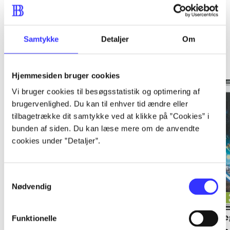
Samtykke
Detaljer
Om
Minder om
Hjemmesiden bruger cookies
Vi bruger cookies til besøgsstatistik og optimering af
brugervenlighed. Du kan til enhver tid ændre eller
tilbagetrække dit samtykke ved at klikke på ”Cookies” i
bunden af siden. Du kan læse mere om de anvendte
cookies under ”Detaljer”.
Samtykkevalg
Nødvendig
Lego The lord of the
Transformers - dark of
Le
Funktionelle