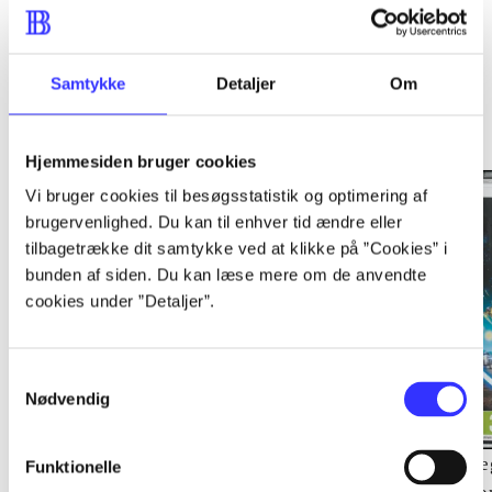
Samtykke
Detaljer
Om
Minder om
Hjemmesiden bruger cookies
Vi bruger cookies til besøgsstatistik og optimering af
brugervenlighed. Du kan til enhver tid ændre eller
tilbagetrække dit samtykke ved at klikke på ”Cookies” i
bunden af siden. Du kan læse mere om de anvendte
cookies under ”Detaljer”.
Samtykkevalg
Nødvendig
Lego The lord of the
Transformers - dark of
Le
Funktionelle