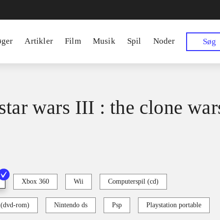
øger
Artikler
Film
Musik
Spil
Noder
Søg
tar wars III : the clone war
Xbox 360
Wii
Computerspil (cd)
 (dvd-rom)
Nintendo ds
Psp
Playstation portable