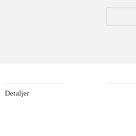
Detaljer
...
...
...
...