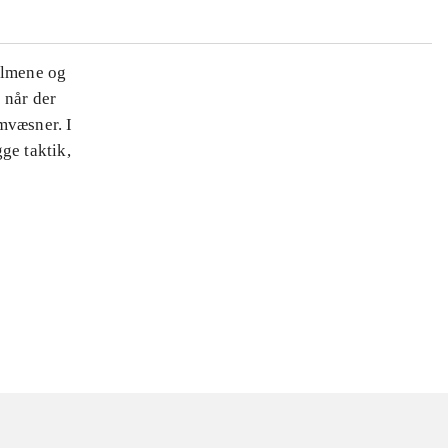
ilmene og
 når der
mvæsner. I
ge taktik,