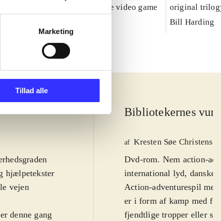
Caribbean : the video game
original trilo
Bill Harding
Marketing
Tillad alle
Bibliotekernes vurd
Kresten Søe Christense
af
ærhedsgraden
Dvd-rom. Nem action-adve
og hjælpetekster
international lyd, danske
le vejen
Action-adventurespil med 
er i form af kamp med fx l
 er denne gang
fjendtlige tropper eller sl