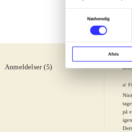
Samtykkevalg
Nødvendig
Afvis
Anmeldelser (5)
Bib
F
af
Nin
tage
på e
igen
Dett