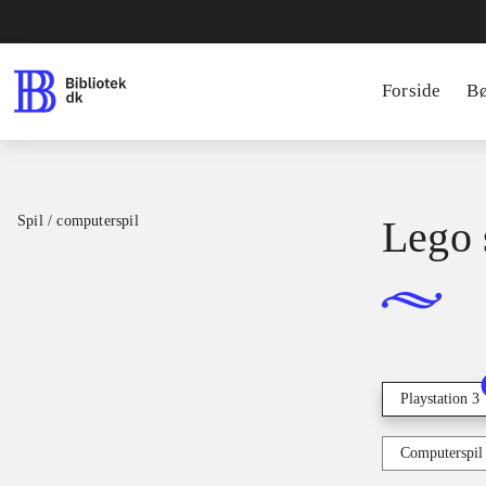
Forside
B
Spil / computerspil
Lego s
Playstation 3
Computerspil