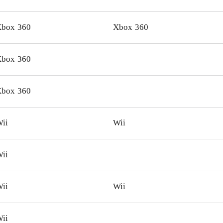
ruppen enormt at finde det på udlånshylden
.
box 360
Xbox 360
box 360
box 360
ii
Wii
ii
ii
Wii
ii