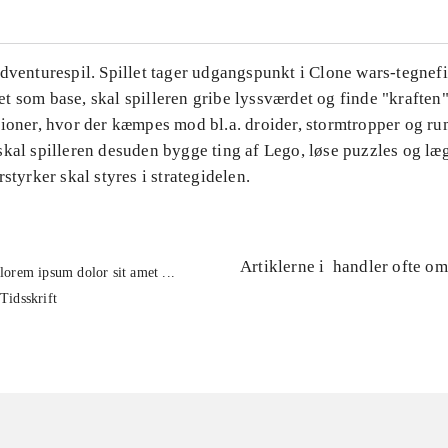
Adventurespil. Spillet tager udgangspunkt i Clone wars-tegnef
 som base, skal spilleren gribe lyssværdet og finde "kraften"
sioner, hvor der kæmpes mod bl.a. droider, stormtropper og ru
kal spilleren desuden bygge ting af Lego, løse puzzles og læg
rstyrker skal styres i strategidelen.
Artiklerne i
handler ofte om
lorem ipsum dolor sit amet ...
Tidsskrift