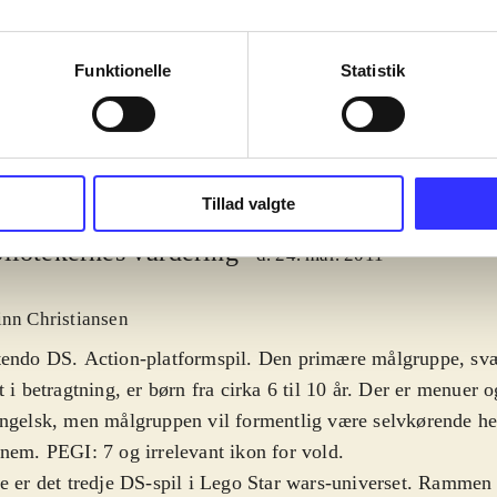
moon, autobots
complete saga
Funktionelle
Statistik
Tillad valgte
liotekernes vurdering
d. 24. mar. 2011
inn Christiansen
tendo DS. Action-platformspil. Den primære målgruppe, sv
t i betragtning, er børn fra cirka 6 til 10 år. Der er menuer 
ngelsk, men målgruppen vil formentlig være selvkørende he
nem. PEGI: 7 og irrelevant ikon for vold
.
e er det tredje DS-spil i Lego Star wars-universet. Rammen