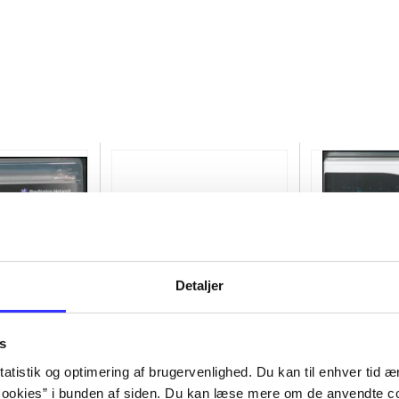
Detaljer
s
atistik og optimering af brugervenlighed. Du kan til enhver tid æn
of the rings
Transformers - dark of the
Lego star wars
ookies” i bunden af siden. Du kan læse mere om de anvendte co