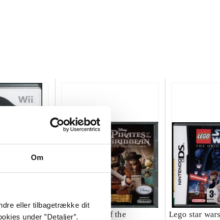
Om
dre eller tilbagetrække dit
 - the
Lego Pirates of the
Lego star wars 
okies under ”Detaljer”.