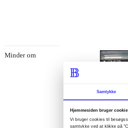
...
Minder om
Samtykke
Hjemmesiden bruger cookie
Vi bruger cookies til besøgsst
Lego The lord 
samtykke ved at klikke på ”C