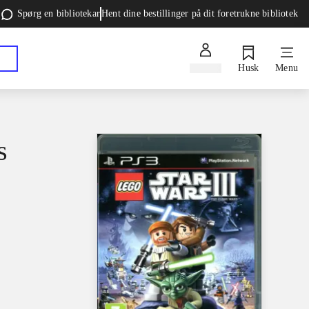
Spørg en bibliotekar
Hent dine bestillinger på dit foretrukne bibliotek
Log ind
Husk
Menu
s