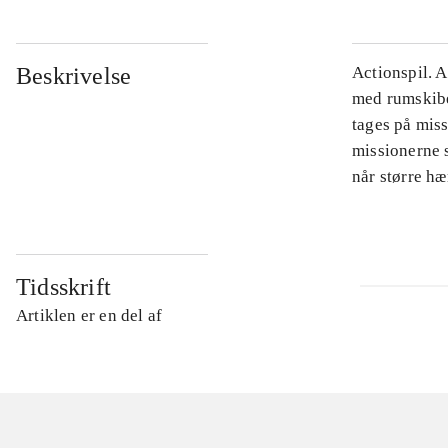
Beskrivelse
Actionspil. 
med rumskibet
tages på mis
missionerne s
når større hæ
Tidsskrift
Artiklen er en del af