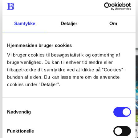
Samtykke
Detaljer
Om
Minder om
Hjemmesiden bruger cookies
Vi bruger cookies til besøgsstatistik og optimering af
brugervenlighed. Du kan til enhver tid ændre eller
tilbagetrække dit samtykke ved at klikke på ”Cookies” i
bunden af siden. Du kan læse mere om de anvendte
cookies under ”Detaljer”.
Samtykkevalg
Nødvendig
Lego The lord of the
Transformers - dark of
Le
Funktionelle