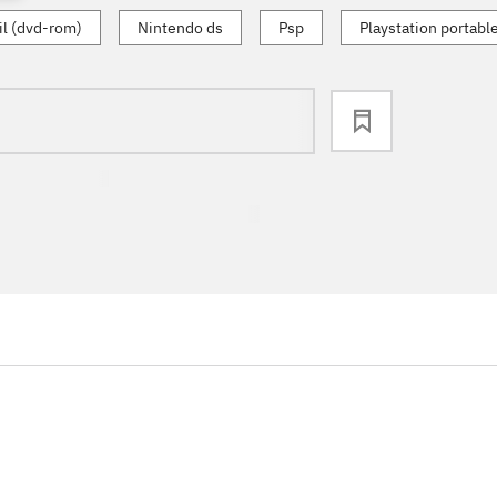
l (dvd-rom)
Nintendo ds
Psp
Playstation portabl
loading
...
...
...
...
...