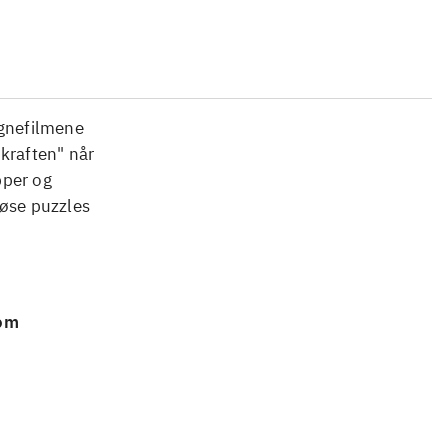
egnefilmene
kraften" når
pper og
løse puzzles
 om