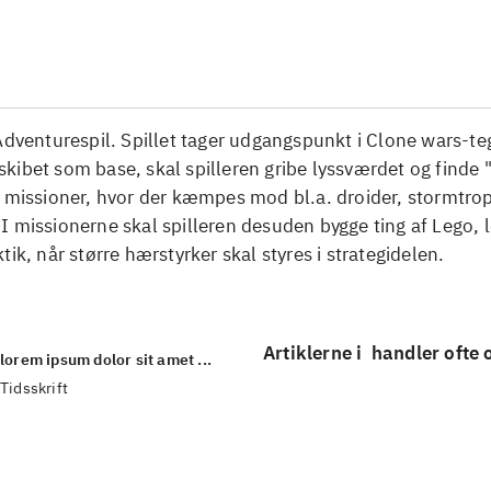
...
Adventurespil. Spillet tager udgangspunkt i Clone wars-t
ibet som base, skal spilleren gribe lyssværdet og finde "
å missioner, hvor der kæmpes mod bl.a. droider, stormtro
 missionerne skal spilleren desuden bygge ting af Lego, 
tik, når større hærstyrker skal styres i strategidelen.
Artiklerne i
handler ofte
lorem ipsum dolor sit amet ...
Tidsskrift