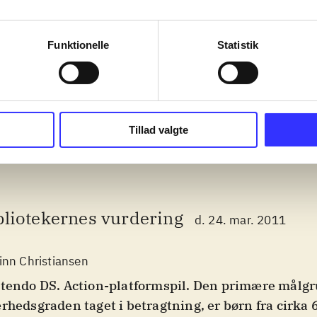
 of the rings
Transformers - dark of
Lego star war
Funktionelle
Statistik
the moon, autobots
complete sa
Tillad valgte
bliotekernes vurdering
d. 24. mar. 2011
inn Christiansen
tendo DS. Action-platformspil. Den primære målgr
rhedsgraden taget i betragtning, er børn fra cirka 6 