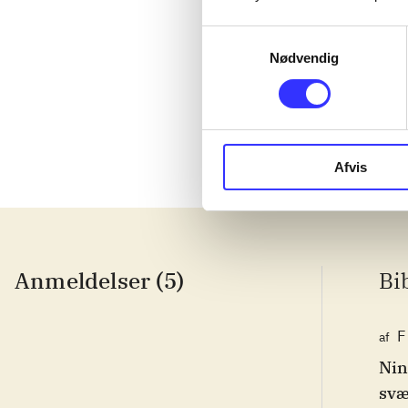
Samtykkevalg
Lego The lord
Nødvendig
Afvis
Anmeldelser (5)
Bi
F
af
Nin
svæ