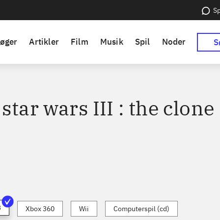
Sp
øger
Artikler
Film
Musik
Spil
Noder
S
star wars III : the clone
3
Xbox 360
Wii
Computerspil (cd)