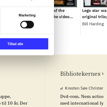
s - the
Lego Pirates of the
Lego star war
Marketing
ga
Caribbean : the video
original tril
game
Bill Harding
Tillad alle
Bibliotekernes v
Kresten Søe Christens
af
uppe,
Dvd-rom. Nem action-
til 10 år. Der
med international ly