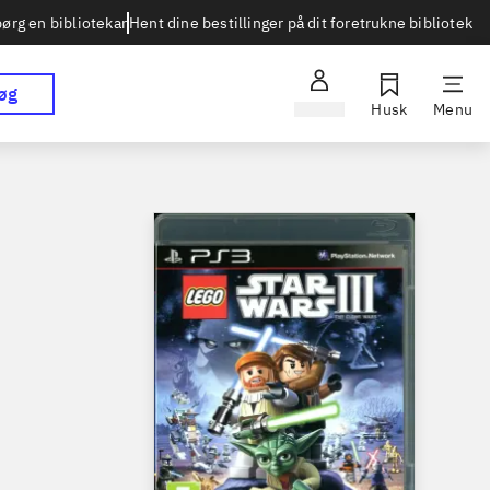
Hent dine bestillinger på dit foretrukne bibliotek
ørg en bibliotekar
øg
Log ind
Husk
Menu