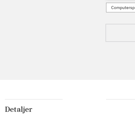
Computerspi
Detaljer
...
...
...