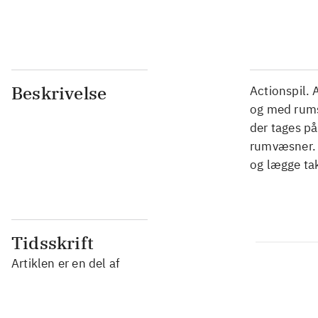
...
Beskrivelse
Actionspil. 
og med rumsk
der tages p
rumvæsner. I
og lægge tak
Tidsskrift
Artiklen er en del af