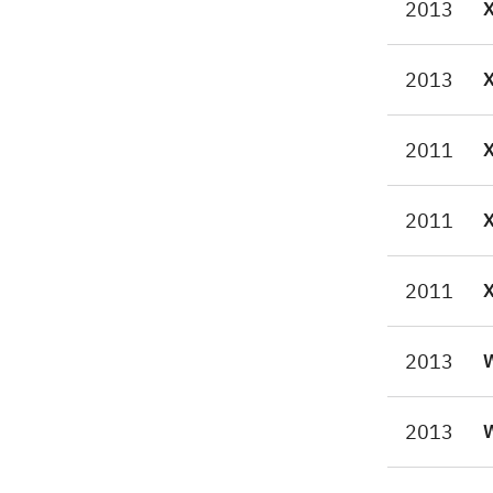
2013
lig
enh
Nin
2013
eff
gen
2011
Bro
Et 
2011
glæ
2011
2013
W
2013
W