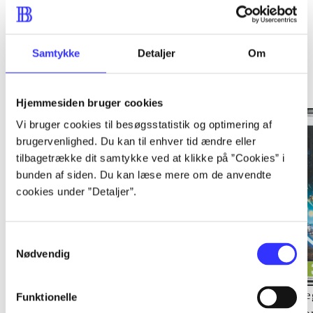
Samtykke
Detaljer
Om
Minder om
Hjemmesiden bruger cookies
Vi bruger cookies til besøgsstatistik og optimering af
brugervenlighed. Du kan til enhver tid ændre eller
tilbagetrække dit samtykke ved at klikke på ”Cookies” i
bunden af siden. Du kan læse mere om de anvendte
cookies under ”Detaljer”.
Samtykkevalg
Nødvendig
Lego The lord of the
Transformers - dark of
Le
Funktionelle