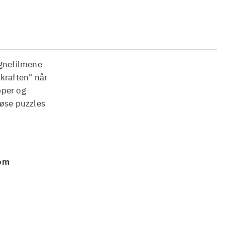
egnefilmene
kraften" når
pper og
løse puzzles
 om