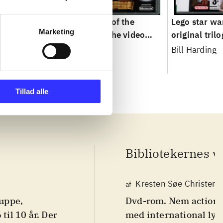
s - the
Lego Pirates of the
Lego star war
Marketing
ga
Caribbean : the video
original tril
game
Bill Harding
Tillad alle
Bibliotekernes v
Kresten Søe Christens
af
uppe,
Dvd-rom. Nem action-
til 10 år. Der
med international ly