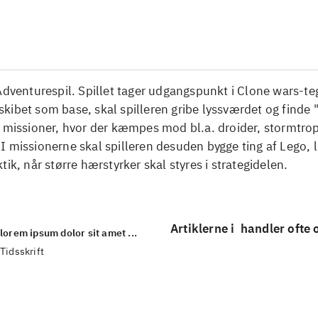
...
Adventurespil. Spillet tager udgangspunkt i Clone wars-t
ibet som base, skal spilleren gribe lyssværdet og finde "
å missioner, hvor der kæmpes mod bl.a. droider, stormtro
 missionerne skal spilleren desuden bygge ting af Lego, 
tik, når større hærstyrker skal styres i strategidelen.
Artiklerne i
handler ofte
lorem ipsum dolor sit amet ...
Tidsskrift