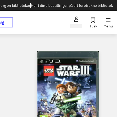
Hent dine bestillinger på dit foretrukne bibliotek
ørg en bibliotekar
øg
Log ind
Husk
Menu