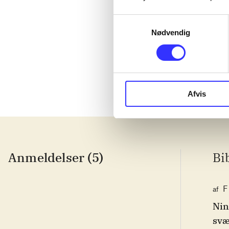
Samtykkevalg
Lego The lord
Nødvendig
Afvis
Anmeldelser (5)
Bi
F
af
Nin
svæ