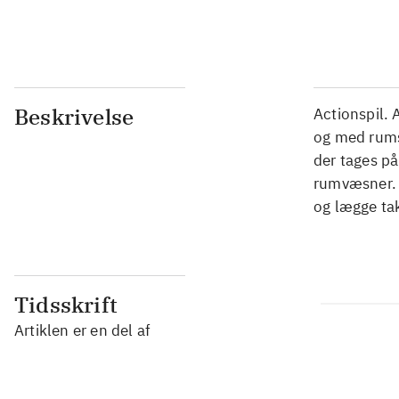
...
Beskrivelse
Actionspil. 
og med rumsk
der tages p
rumvæsner. I
og lægge tak
Tidsskrift
Artiklen er en del af