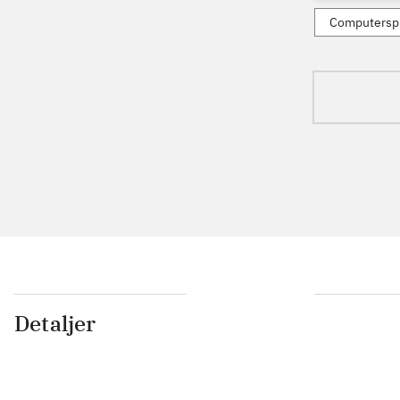
Computerspi
Detaljer
...
...
...