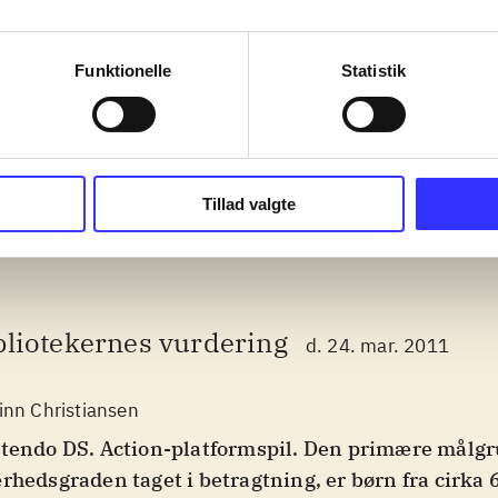
 of the rings
Transformers - dark of
Lego star war
Funktionelle
Statistik
the moon, autobots
complete sa
Tillad valgte
bliotekernes vurdering
d. 24. mar. 2011
inn Christiansen
tendo DS. Action-platformspil. Den primære målgr
rhedsgraden taget i betragtning, er børn fra cirka 6 