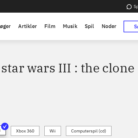
Sp
øger
Artikler
Film
Musik
Spil
Noder
S
star wars III : the clone
3
Xbox 360
Wii
Computerspil (cd)