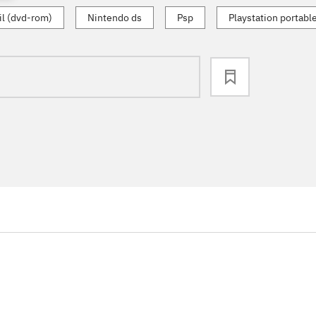
l (dvd-rom)
Nintendo ds
Psp
Playstation portabl
loading
...
...
...
...
...