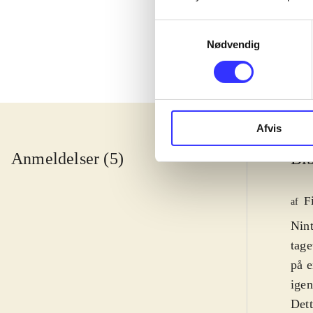
Samtykkevalg
Nødvendig
Afvis
Anmeldelser (5)
Bib
F
af
Nin
tage
på e
igen
Dett