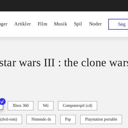
øger
Artikler
Film
Musik
Spil
Noder
Søg
tar wars III : the clone war
Xbox 360
Wii
Computerspil (cd)
 (dvd-rom)
Nintendo ds
Psp
Playstation portable