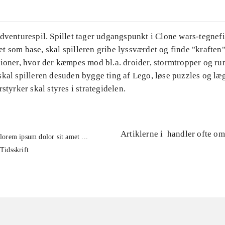
Adventurespil. Spillet tager udgangspunkt i Clone wars-tegnef
 som base, skal spilleren gribe lyssværdet og finde "kraften"
sioner, hvor der kæmpes mod bl.a. droider, stormtropper og ru
kal spilleren desuden bygge ting af Lego, løse puzzles og læg
rstyrker skal styres i strategidelen.
Artiklerne i
handler ofte om
lorem ipsum dolor sit amet ...
Tidsskrift