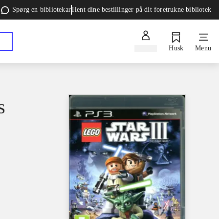
Spørg en bibliotekar
Hent dine bestillinger på dit foretrukne bibliotek
Log ind
Husk
Menu
s