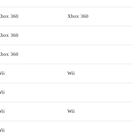
ruppen enormt at finde det på udlånshylden
.
box 360
Xbox 360
box 360
box 360
ii
Wii
ii
ii
Wii
ii