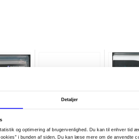
Detaljer
s
atistik og optimering af brugervenlighed. Du kan til enhver tid æn
of the rings
Transformers - dark of the
Lego star wars
ookies” i bunden af siden. Du kan læse mere om de anvendte co