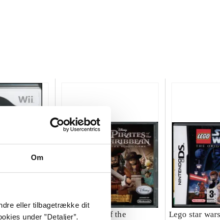
Om
dre eller tilbagetrække dit
 - the
Lego Pirates of the
Lego star wars 
okies under ”Detaljer”.