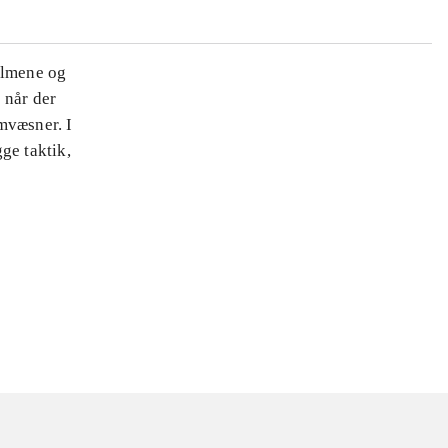
ilmene og
 når der
mvæsner. I
ge taktik,