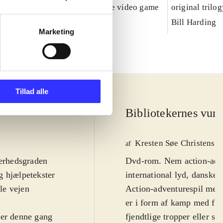
Caribbean : the video game
original trilo
Bill Harding
Marketing
Tillad alle
Bibliotekernes vurd
Kresten Søe Christense
af
ærhedsgraden
Dvd-rom. Nem action-adve
og hjælpetekster
international lyd, danske
le vejen
Action-adventurespil med 
er i form af kamp med fx l
 er denne gang
fjendtlige tropper eller sl