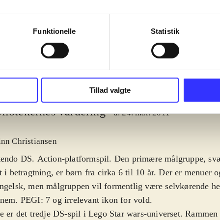
moon, autobots
complete saga
Funktionelle
Statistik
Tillad valgte
liotekernes vurdering
d. 24. mar. 2011
inn Christiansen
tendo DS. Action-platformspil. Den primære målgruppe, sv
t i betragtning, er børn fra cirka 6 til 10 år. Der er menuer 
ngelsk, men målgruppen vil formentlig være selvkørende he
nem. PEGI: 7 og irrelevant ikon for vold
.
e er det tredje DS-spil i Lego Star wars-universet. Rammen