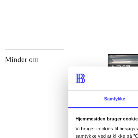
...
Minder om
Samtykke
Hjemmesiden bruger cookie
Vi bruger cookies til besøgsst
Lego The lord 
samtykke ved at klikke på ”C