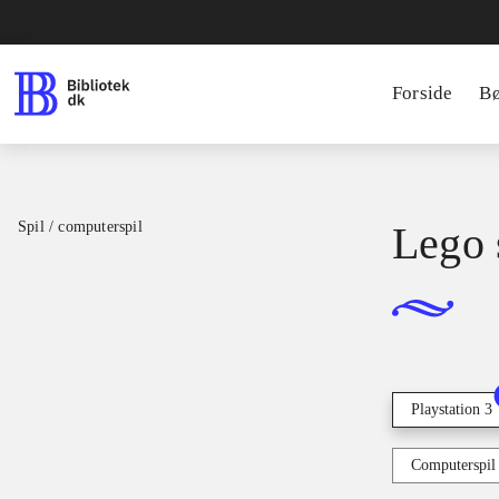
Forside
B
Spil / computerspil
Lego s
Playstation 3
Computerspil