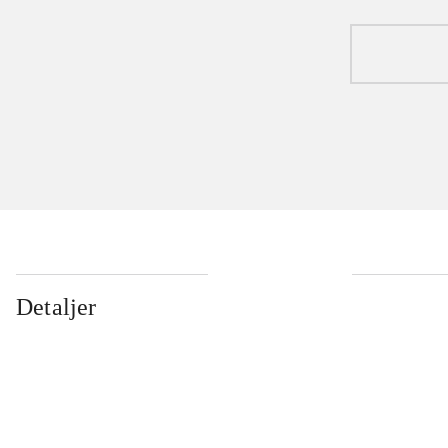
Detaljer
...
...
...
...