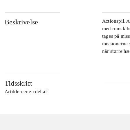
Beskrivelse
Actionspil. 
med rumskibet
tages på mis
missionerne s
når større hæ
Tidsskrift
Artiklen er en del af