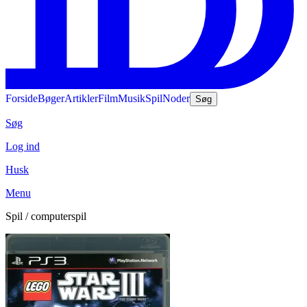
Forside
Bøger
Artikler
Film
Musik
Spil
Noder
Søg
Søg
Log ind
Husk
Menu
Spil / computerspil