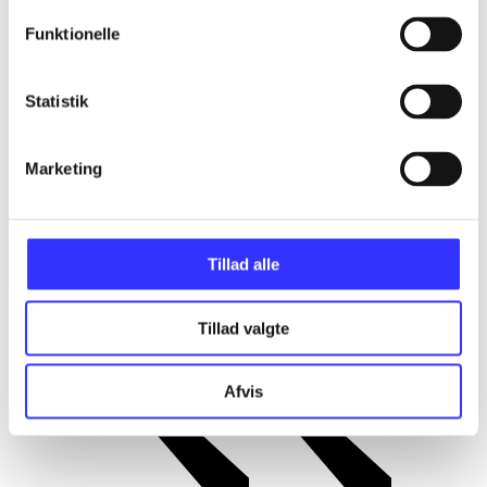
Forgængeren Lego star wars - hele sagaen
Funktionelle
er naturligvis meget lignende.
Fortælleteknik, banedesign og charme går
op i en højere enhed - lige en tand bedre
Statistik
end her. Nærværende spil findes også til
Nintendo 3DS-konsollen, hvor grafikken
har en imponerende 3D-effekt, men
derudover er spillene identiske. Hvad
Marketing
angår platform-genren generelt, så er vi
stadig et lille stykke efter New Super
Mario Bros
.
Et udmærket platformspil i et velkendt
Tillad alle
univers. Det vil uden tvivl glæde
målgruppen enormt at finde det på
udlånshylden
.
Tillad valgte
Afvis