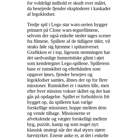
for voldeligt indhold er skudt over målet,
da besejrede fjender eksploderer i kaskader
af legoklodser
.
Tredje spil i Lego star wars-serien bygger
primært på Clone wars-tegnefilmene,
selvom der også enkelte steder tages scener
fra filmene. Spillere af de tidligere titler, vil
straks føle sig hjemme i spiluniverset.
Grafikken er i top, ligesom stemningen har
det sædvanlige humoristiske glimt i øjet
som kendetegner Lego-spillene. Spillerens
base er rumskibet og efterhånden som
opgaver løses, fjender besejres og
legoklodser samles, åbnes der op for flere
missioner. Rumskibet er i starten lille, men
efter hver mission vokser skibet og der kan
gås på opdagelse. Spillet er forholdsvis frit
bygget op, da spilleren kan vælge
forskellige missioner, hoppe mellem dem
og vende tilbage. Missionerne er
afvekslende og vægter forskelligt mellem
byg, puzzle, kamp og som noget nyt:
klassisk strategi når der skal styres større
hærstyrker. Eneste anke er, at det i enkelte