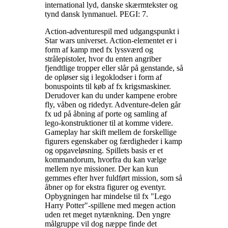
international lyd, danske skærmtekster og
tynd dansk lynmanuel. PEGI: 7
.
Action-adventurespil med udgangspunkt i
Star wars universet. Action-elementet er i
form af kamp med fx lyssværd og
strålepistoler, hvor du enten angriber
fjendtlige tropper eller slår på genstande, så
de opløser sig i legoklodser i form af
bonuspoints til køb af fx krigsmaskiner.
Derudover kan du under kampene erobre
fly, våben og ridedyr. Adventure-delen går
fx ud på åbning af porte og samling af
lego-konstruktioner til at komme videre.
Gameplay har skift mellem de forskellige
figurers egenskaber og færdigheder i kamp
og opgaveløsning. Spillets basis er et
kommandorum, hvorfra du kan vælge
mellem nye missioner. Der kan kun
gemmes efter hver fuldført mission, som så
åbner op for ekstra figurer og eventyr.
Opbygningen har mindelse til fx "Lego
Harry Potter"-spillene med megen action
uden ret meget nytænkning. Den yngre
målgruppe vil dog næppe finde det