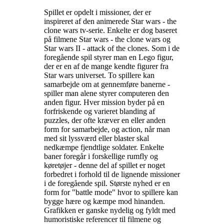
Spillet er opdelt i missioner, der er
inspireret af den animerede Star wars - the
clone wars tv-serie. Enkelte er dog baseret
på filmene Star wars - the clone wars og
Star wars II - attack of the clones. Som i de
foregående spil styrer man en Lego figur,
der er en af de mange kendte figurer fra
Star wars universet. To spillere kan
samarbejde om at gennemføre banerne -
spiller man alene styrer computeren den
anden figur. Hver mission byder på en
forfriskende og varieret blanding af
puzzles, der ofte kræver en eller anden
form for samarbejde, og action, når man
med sit lyssværd eller blaster skal
nedkæmpe fjendtlige soldater. Enkelte
baner foregår i forskellige rumfly og
køretøjer - denne del af spillet er noget
forbedret i forhold til de lignende missioner
i de foregående spil. Største nyhed er en
form for "battle mode" hvor to spillere kan
bygge hære og kæmpe mod hinanden.
Grafikken er ganske nydelig og fyldt med
humoristiske referencer til filmene og