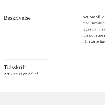
Beskrivelse
Actionspil. 
med rumskibet
tages på mis
missionerne s
når større hæ
Tidsskrift
Artiklen er en del af