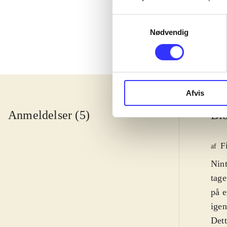
Samtykkevalg
Nødvendig
Afvis
Anmeldelser (5)
Bib
F
af
Nin
tage
på e
igen
Dett