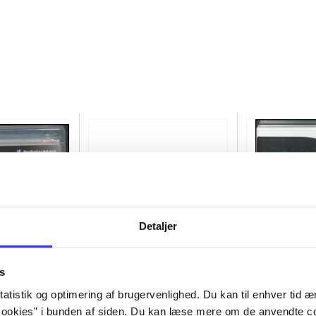
Detaljer
s
atistik og optimering af brugervenlighed. Du kan til enhver tid æn
of the rings
Transformers - dark of the
Lego star wars
ookies” i bunden af siden. Du kan læse mere om de anvendte co