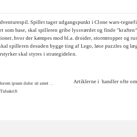
Adventurespil. Spillet tager udgangspunkt i Clone wars-tegnef
 som base, skal spilleren gribe lyssværdet og finde "kraften"
sioner, hvor der kæmpes mod bl.a. droider, stormtropper og ru
kal spilleren desuden bygge ting af Lego, løse puzzles og læg
rstyrker skal styres i strategidelen.
Artiklerne i
handler ofte om
lorem ipsum dolor sit amet ...
Tidsskrift