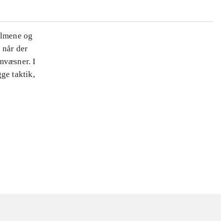
ilmene og
 når der
mvæsner. I
ge taktik,