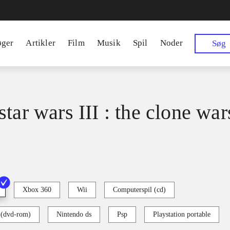
øger
Artikler
Film
Musik
Spil
Noder
Søg
tar wars III : the clone war
Xbox 360
Wii
Computerspil (cd)
 (dvd-rom)
Nintendo ds
Psp
Playstation portable