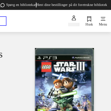
Spørg en bibliotekar
Hent dine bestillinger på dit foretrukne bibliotek
Log ind
Husk
Menu
s