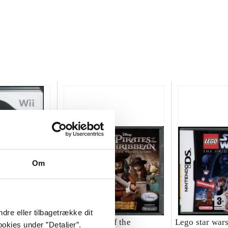
Om
dre eller tilbagetrække dit
 - the
Lego Pirates of the
Lego star wars 
okies under ”Detaljer”.