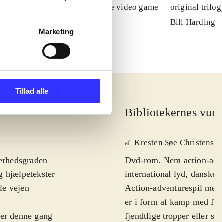
Caribbean : the video game
original trilo
Bill Harding
Marketing
Tillad alle
Bibliotekernes vurd
Kresten Søe Christense
af
ærhedsgraden
Dvd-rom. Nem action-adve
og hjælpetekster
international lyd, danske
le vejen
Action-adventurespil med 
er i form af kamp med fx l
 er denne gang
fjendtlige tropper eller sl