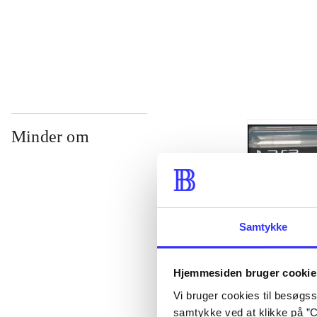
...
Minder om
Samtykke
Hjemmesiden bruger cookie
Vi bruger cookies til besøgsst
Lego The lord 
samtykke ved at klikke på ”C