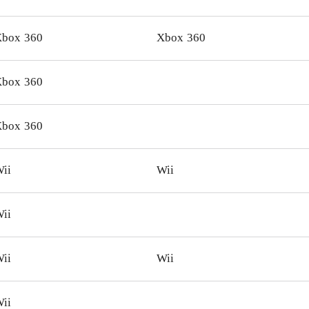
ruppen enormt at finde det på udlånshylden
.
box 360
Xbox 360
box 360
box 360
ii
Wii
ii
ii
Wii
ii