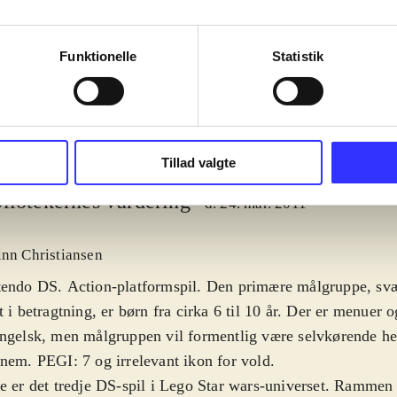
moon, autobots
complete saga
Funktionelle
Statistik
Tillad valgte
liotekernes vurdering
d. 24. mar. 2011
inn Christiansen
tendo DS. Action-platformspil. Den primære målgruppe, sv
t i betragtning, er børn fra cirka 6 til 10 år. Der er menuer 
ngelsk, men målgruppen vil formentlig være selvkørende he
nem. PEGI: 7 og irrelevant ikon for vold
.
e er det tredje DS-spil i Lego Star wars-universet. Rammen