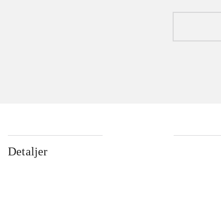
Detaljer
...
...
...
...