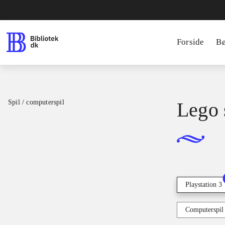
Forside
B
Spil / computerspil
Lego s
Playstation 3
Computerspil