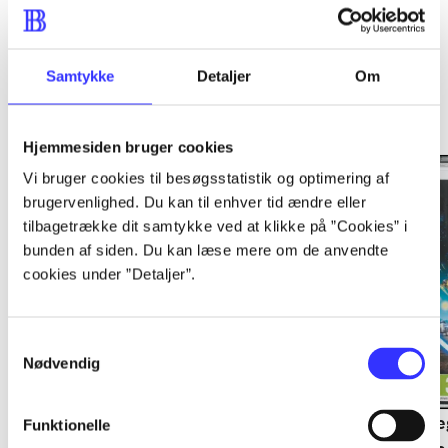
Samtykke
Detaljer
Om
Minder om
Hjemmesiden bruger cookies
Vi bruger cookies til besøgsstatistik og optimering af
brugervenlighed. Du kan til enhver tid ændre eller
tilbagetrække dit samtykke ved at klikke på ”Cookies” i
bunden af siden. Du kan læse mere om de anvendte
cookies under ”Detaljer”.
Samtykkevalg
Nødvendig
Lego The lord of the
Transformers - dark of
Le
Funktionelle