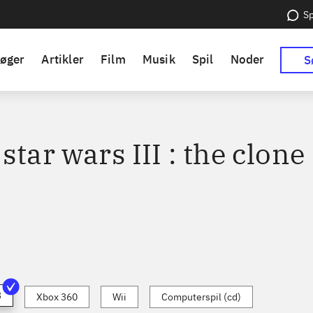
Sp
øger
Artikler
Film
Musik
Spil
Noder
S
star wars III : the clone
3
Xbox 360
Wii
Computerspil (cd)