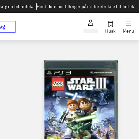
Hent dine bestillinger på dit foretrukne bibliotek
ørg en bibliotekar
øg
Log ind
Husk
Menu