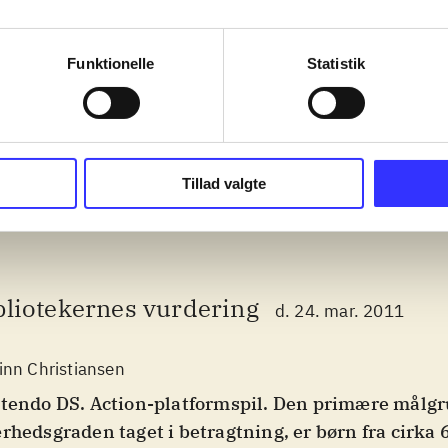
 of the rings
Transformers - dark of
Lego star war
Funktionelle
Statistik
the moon, autobots
complete sa
Tillad valgte
bliotekernes vurdering
d. 24. mar. 2011
inn Christiansen
tendo DS. Action-platformspil. Den primære målgr
rhedsgraden taget i betragtning, er børn fra cirka 6 