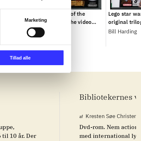
s - the
Lego Pirates of the
Lego star war
Marketing
ga
Caribbean : the video
original tril
game
Bill Harding
Tillad alle
Bibliotekernes v
Kresten Søe Christens
af
uppe,
Dvd-rom. Nem action-
til 10 år. Der
med international ly