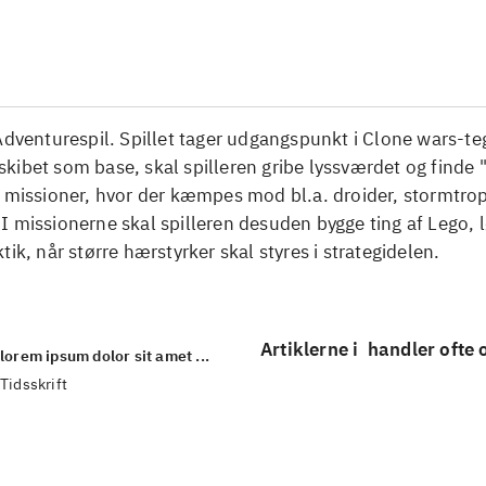
...
Adventurespil. Spillet tager udgangspunkt i Clone wars-t
ibet som base, skal spilleren gribe lyssværdet og finde "
å missioner, hvor der kæmpes mod bl.a. droider, stormtro
 missionerne skal spilleren desuden bygge ting af Lego, 
tik, når større hærstyrker skal styres i strategidelen.
Artiklerne i
handler ofte
lorem ipsum dolor sit amet ...
Tidsskrift