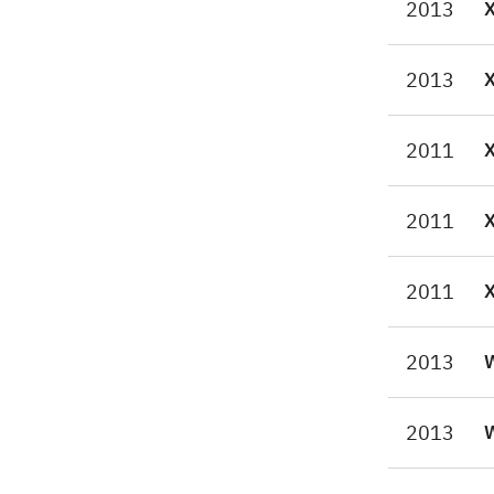
2013
lig
enh
Nin
2013
eff
gen
2011
Bro
Et 
2011
glæ
2011
2013
W
2013
W