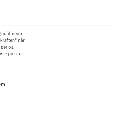
egnefilmene
kraften" når
pper og
løse puzzles
 om