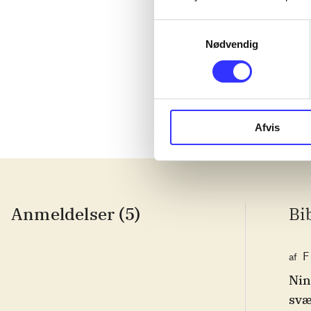
Samtykkevalg
Lego The lord
Nødvendig
Afvis
Anmeldelser (5)
Bi
F
af
Nin
svæ