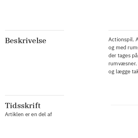
...
Beskrivelse
Actionspil. 
og med rumsk
der tages p
rumvæsner. I
og lægge tak
Tidsskrift
Artiklen er en del af