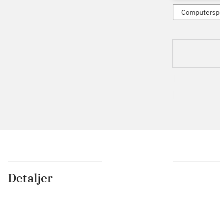
Computerspi
Detaljer
...
...
...