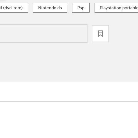
l (dvd-rom)
Nintendo ds
Psp
Playstation portabl
loading
...
...
...
...
...