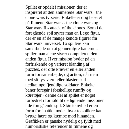
Spillet er opdelt i missioner, der er
inspireret af den animerede Star wars - the
clone wars tv-serie. Enkelte er dog baseret
på filmene Star wars - the clone wars og
Star wars II - attack of the clones. Som i de
foregående spil styrer man en Lego figur,
der er en af de mange kendte figurer fra
Star wars universet. To spillere kan
samarbejde om at gennemføre banerne -
spiller man alene styrer computeren den
anden figur. Hver mission byder på en
forfriskende og varieret blanding af
puzzles, der ofte kræver en eller anden
form for samarbejde, og action, når man
med sit lyssværd eller blaster skal
nedkæmpe fjendtlige soldater. Enkelte
baner foregår i forskellige rumfly og
køretøjer - denne del af spillet er noget
forbedret i forhold til de lignende missioner
i de foregående spil. Største nyhed er en
form for "battle mode" hvor to spillere kan
bygge hære og kæmpe mod hinanden.
Grafikken er ganske nydelig og fyldt med
humoristiske referencer til filmene og