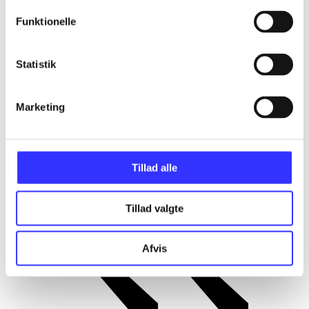
Forgængeren Lego star wars - hele sagaen
Funktionelle
er naturligvis meget lignende.
Fortælleteknik, banedesign og charme går
op i en højere enhed - lige en tand bedre
Statistik
end her. Nærværende spil findes også til
Nintendo 3DS-konsollen, hvor grafikken
har en imponerende 3D-effekt, men
derudover er spillene identiske. Hvad
Marketing
angår platform-genren generelt, så er vi
stadig et lille stykke efter New Super
Mario Bros
.
Et udmærket platformspil i et velkendt
Tillad alle
univers. Det vil uden tvivl glæde
målgruppen enormt at finde det på
udlånshylden
.
Tillad valgte
Afvis