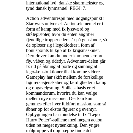
international lyd, danske skærmtekster og
tynd dansk lynmanuel. PEGI: 7
.
Action-adventurespil med udgangspunkt i
Star wars universet. Action-elementet er i
form af kamp med fx lyssværd og
strålepistoler, hvor du enten angriber
fjendtlige tropper eller slår på genstande, så
de opløser sig i legoklodser i form af
bonuspoints til køb af fx krigsmaskiner.
Derudover kan du under kampene erobre
fly, våben og ridedyr. Adventure-delen går
fx ud på åbning af porte og samling af
lego-konstruktioner til at komme videre.
Gameplay har skift mellem de forskellige
figurers egenskaber og færdigheder i kamp
og opgaveløsning. Spillets basis er et
kommandorum, hvorfra du kan vælge
mellem nye missioner. Der kan kun
gemmes efter hver fuldført mission, som så
åbner op for ekstra figurer og eventyr.
Opbygningen har mindelse til fx "Lego
Harry Potter"-spillene med megen action
uden ret meget nytænkning. Den yngre
målgruppe vil dog næppe finde det