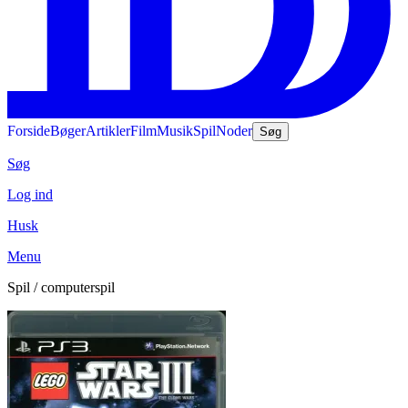
Forside
Bøger
Artikler
Film
Musik
Spil
Noder
Søg
Søg
Log ind
Husk
Menu
Spil / computerspil