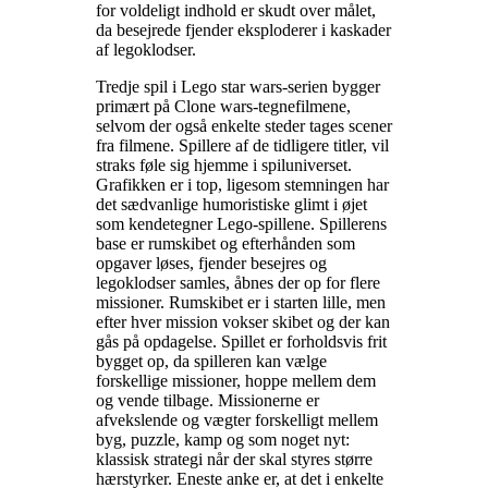
for voldeligt indhold er skudt over målet,
da besejrede fjender eksploderer i kaskader
af legoklodser
.
Tredje spil i Lego star wars-serien bygger
primært på Clone wars-tegnefilmene,
selvom der også enkelte steder tages scener
fra filmene. Spillere af de tidligere titler, vil
straks føle sig hjemme i spiluniverset.
Grafikken er i top, ligesom stemningen har
det sædvanlige humoristiske glimt i øjet
som kendetegner Lego-spillene. Spillerens
base er rumskibet og efterhånden som
opgaver løses, fjender besejres og
legoklodser samles, åbnes der op for flere
missioner. Rumskibet er i starten lille, men
efter hver mission vokser skibet og der kan
gås på opdagelse. Spillet er forholdsvis frit
bygget op, da spilleren kan vælge
forskellige missioner, hoppe mellem dem
og vende tilbage. Missionerne er
afvekslende og vægter forskelligt mellem
byg, puzzle, kamp og som noget nyt:
klassisk strategi når der skal styres større
hærstyrker. Eneste anke er, at det i enkelte