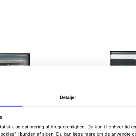
Detaljer
s
atistik og optimering af brugervenlighed. Du kan til enhver tid æn
of the rings
Transformers - dark of the
Lego star wars
ookies” i bunden af siden. Du kan læse mere om de anvendte co