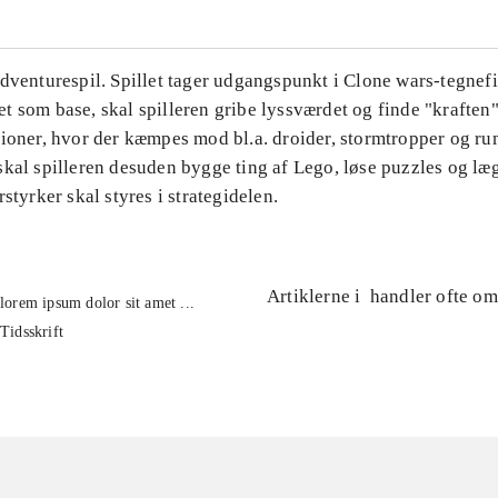
Adventurespil. Spillet tager udgangspunkt i Clone wars-tegnef
 som base, skal spilleren gribe lyssværdet og finde "kraften"
sioner, hvor der kæmpes mod bl.a. droider, stormtropper og ru
kal spilleren desuden bygge ting af Lego, løse puzzles og læg
rstyrker skal styres i strategidelen.
Artiklerne i
handler ofte om
lorem ipsum dolor sit amet ...
Tidsskrift