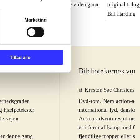
Caribbean : the video game
original trilo
Bill Harding
Marketing
Tillad alle
Bibliotekernes vurd
Kresten Søe Christense
af
ærhedsgraden
Dvd-rom. Nem action-adve
og hjælpetekster
international lyd, danske
le vejen
Action-adventurespil med 
er i form af kamp med fx l
 er denne gang
fjendtlige tropper eller sl