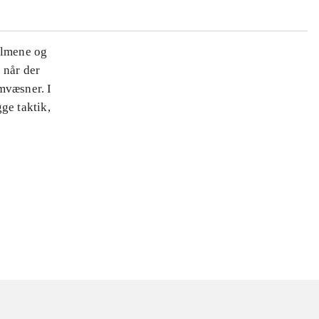
ilmene og
 når der
mvæsner. I
ge taktik,