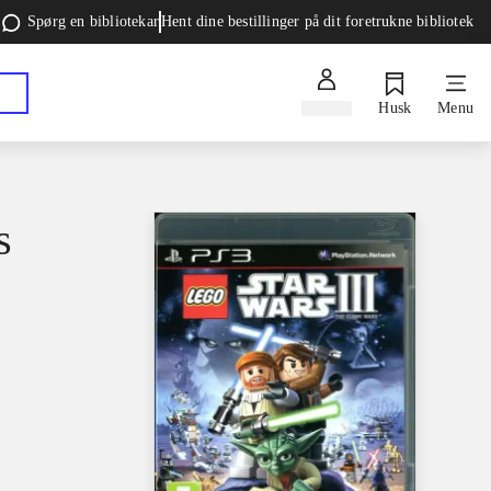
Spørg en bibliotekar
Hent dine bestillinger på dit foretrukne bibliotek
Log ind
Husk
Menu
s