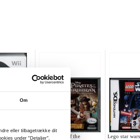
Om
dre eller tilbagetrække dit
 - the
Lego Pirates of the
Lego star wars 
okies under ”Detaljer”.