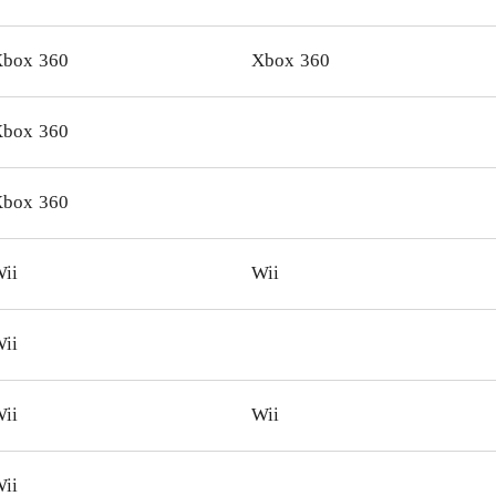
ruppen enormt at finde det på udlånshylden
.
box 360
Xbox 360
box 360
box 360
ii
Wii
ii
ii
Wii
ii