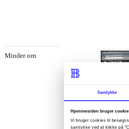
...
Minder om
Samtykke
Hjemmesiden bruger cookie
Vi bruger cookies til besøgsst
Lego The lord 
samtykke ved at klikke på ”C