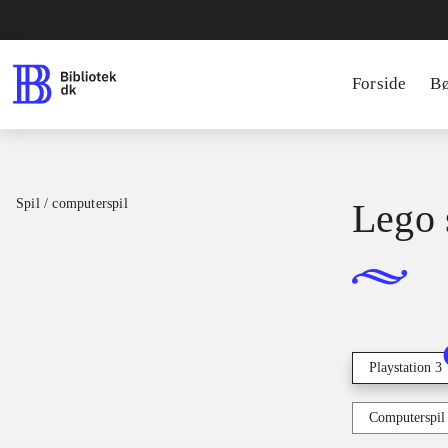
Forside
B
Spil / computerspil
Lego s
Playstation 3
Computerspil