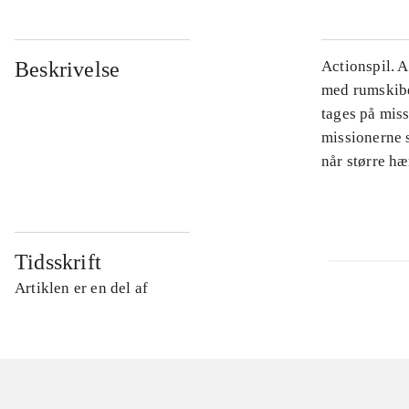
Beskrivelse
Actionspil. 
med rumskibet
tages på mis
missionerne s
når større hæ
Tidsskrift
Artiklen er en del af