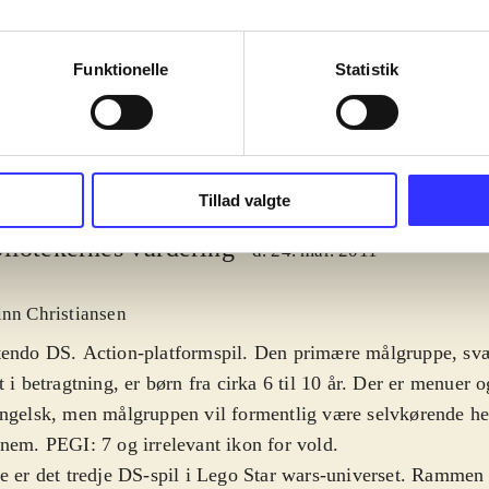
moon, autobots
complete saga
Funktionelle
Statistik
Tillad valgte
liotekernes vurdering
d. 24. mar. 2011
inn Christiansen
tendo DS. Action-platformspil. Den primære målgruppe, sv
t i betragtning, er børn fra cirka 6 til 10 år. Der er menuer 
ngelsk, men målgruppen vil formentlig være selvkørende he
nem. PEGI: 7 og irrelevant ikon for vold
.
e er det tredje DS-spil i Lego Star wars-universet. Rammen