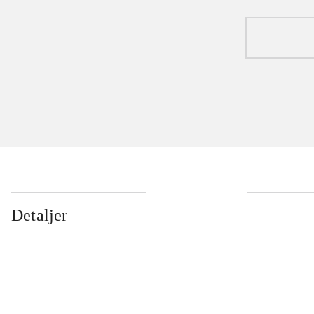
Detaljer
...
...
...
...