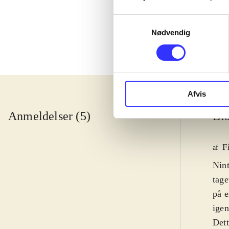
Samtykkevalg
Nødvendig
Afvis
Anmeldelser (5)
Bib
F
af
Nin
tage
på e
igen
Dett