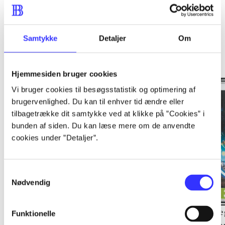
Samtykke
Detaljer
Om
Minder om
Hjemmesiden bruger cookies
Vi bruger cookies til besøgsstatistik og optimering af
brugervenlighed. Du kan til enhver tid ændre eller
tilbagetrække dit samtykke ved at klikke på ”Cookies” i
bunden af siden. Du kan læse mere om de anvendte
cookies under ”Detaljer”.
Samtykkevalg
Nødvendig
Lego The lord of the
Transformers - dark of
Le
Funktionelle