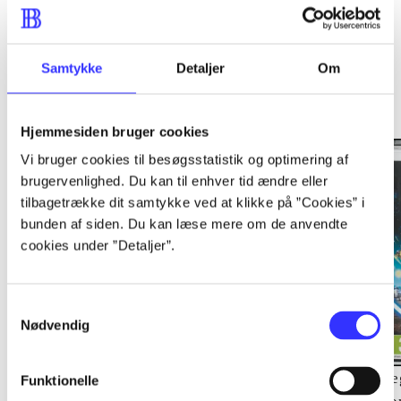
Samtykke
Detaljer
Om
Minder om
Hjemmesiden bruger cookies
Vi bruger cookies til besøgsstatistik og optimering af
brugervenlighed. Du kan til enhver tid ændre eller
tilbagetrække dit samtykke ved at klikke på ”Cookies” i
bunden af siden. Du kan læse mere om de anvendte
cookies under ”Detaljer”.
Samtykkevalg
Nødvendig
Lego The lord of the
Transformers - dark of
Le
Funktionelle