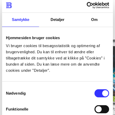
Samtykke
Detaljer
Om
Minder om
Hjemmesiden bruger cookies
Vi bruger cookies til besøgsstatistik og optimering af
brugervenlighed. Du kan til enhver tid ændre eller
tilbagetrække dit samtykke ved at klikke på ”Cookies” i
bunden af siden. Du kan læse mere om de anvendte
cookies under ”Detaljer”.
Samtykkevalg
Nødvendig
Lego The lord of the
Transformers - dark of
Le
Funktionelle