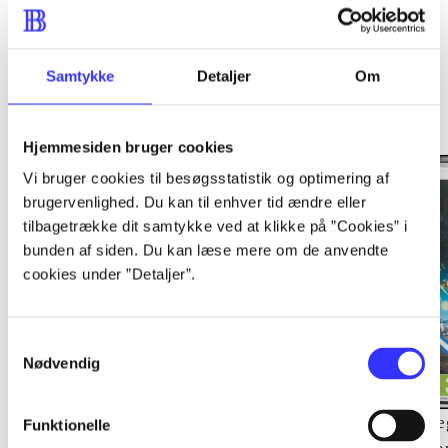
Samtykke
Detaljer
Om
Minder om
Hjemmesiden bruger cookies
Vi bruger cookies til besøgsstatistik og optimering af
brugervenlighed. Du kan til enhver tid ændre eller
tilbagetrække dit samtykke ved at klikke på ”Cookies” i
bunden af siden. Du kan læse mere om de anvendte
cookies under ”Detaljer”.
Samtykkevalg
Nødvendig
Lego The lord of the
Transformers - dark of
Le
Funktionelle