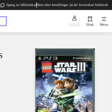
Spørg en bibliotekar
Hent dine bestillinger på dit foretrukne bibliotek
Log ind
Husk
Menu
s