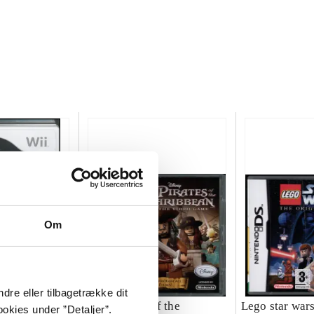
Om
dre eller tilbagetrække dit
 - the
Lego Pirates of the
Lego star wars 
okies under ”Detaljer”.