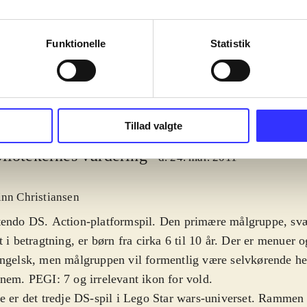
moon, autobots
complete saga
Funktionelle
Statistik
Tillad valgte
liotekernes vurdering
d. 24. mar. 2011
inn Christiansen
tendo DS. Action-platformspil. Den primære målgruppe, sv
t i betragtning, er børn fra cirka 6 til 10 år. Der er menuer 
ngelsk, men målgruppen vil formentlig være selvkørende he
nem. PEGI: 7 og irrelevant ikon for vold
.
e er det tredje DS-spil i Lego Star wars-universet. Rammen