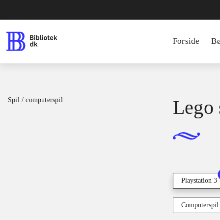
Forside
B
Spil / computerspil
Lego s
Playstation 3
Computerspil