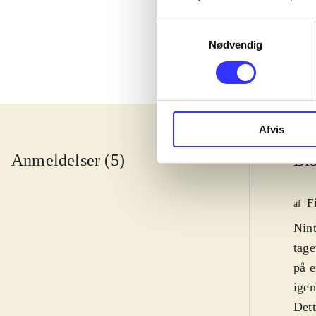
Samtykkevalg
Nødvendig
Afvis
Anmeldelser (5)
Bib
F
af
Nin
tage
på e
igen
Dett