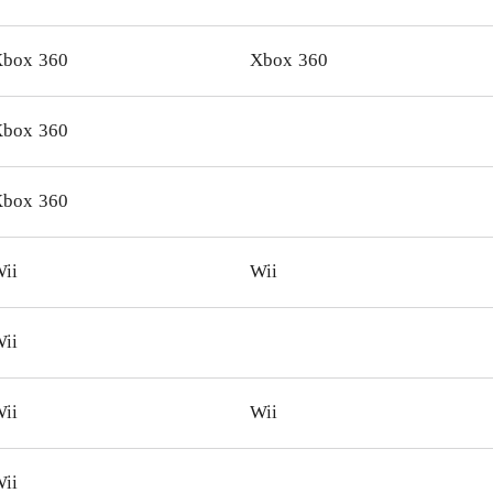
ruppen enormt at finde det på udlånshylden
.
box 360
Xbox 360
box 360
box 360
ii
Wii
ii
ii
Wii
ii