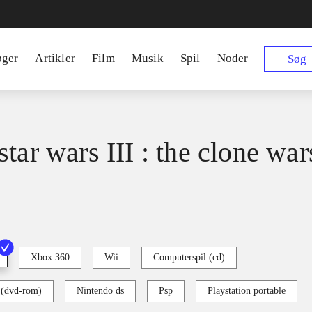
øger
Artikler
Film
Musik
Spil
Noder
Søg
tar wars III : the clone war
Xbox 360
Wii
Computerspil (cd)
 (dvd-rom)
Nintendo ds
Psp
Playstation portable