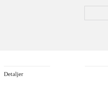
Detaljer
...
...
...
...