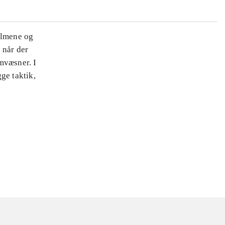
ilmene og
 når der
mvæsner. I
ge taktik,