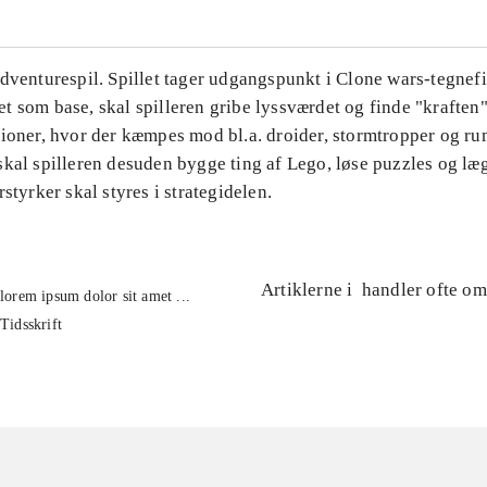
Adventurespil. Spillet tager udgangspunkt i Clone wars-tegnef
 som base, skal spilleren gribe lyssværdet og finde "kraften"
sioner, hvor der kæmpes mod bl.a. droider, stormtropper og ru
kal spilleren desuden bygge ting af Lego, løse puzzles og læg
rstyrker skal styres i strategidelen.
Artiklerne i
handler ofte om
lorem ipsum dolor sit amet ...
Tidsskrift