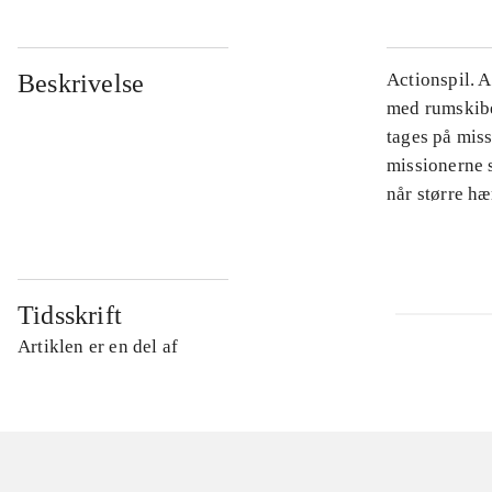
Beskrivelse
Actionspil. 
med rumskibet
tages på mis
missionerne s
når større hæ
Tidsskrift
Artiklen er en del af