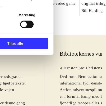
Caribbean : the video game
original trilo
Bill Harding
Marketing
Tillad alle
Bibliotekernes vurd
Kresten Søe Christense
af
ærhedsgraden
Dvd-rom. Nem action-adve
og hjælpetekster
international lyd, danske
le vejen
Action-adventurespil med 
er i form af kamp med fx l
 er denne gang
fjendtlige tropper eller sl