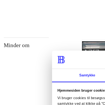
...
Minder om
Samtykke
Hjemmesiden bruger cookie
Vi bruger cookies til besøgsst
Lego The lord 
samtykke ved at klikke på ”C