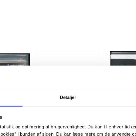
Detaljer
s
atistik og optimering af brugervenlighed. Du kan til enhver tid æn
of the rings
Transformers - dark of the
Lego star wars
ookies” i bunden af siden. Du kan læse mere om de anvendte co