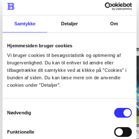
Samtykke
Detaljer
Om
Minder om
Hjemmesiden bruger cookies
Vi bruger cookies til besøgsstatistik og optimering af
brugervenlighed. Du kan til enhver tid ændre eller
tilbagetrække dit samtykke ved at klikke på ”Cookies” i
bunden af siden. Du kan læse mere om de anvendte
cookies under ”Detaljer”.
Samtykkevalg
Nødvendig
Lego The lord of the
Transformers - dark of
Le
Funktionelle