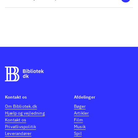
Kontakt os
Afdelinger
Om Bibliotek.dk
Bøger
Hjælp og vejledning
Artikler
Kontakt os
Film
Privatlivspolitik
Musik
Leverandører
Spil