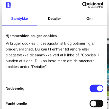
Samtykke
Detaljer
Om
Minder om
Hjemmesiden bruger cookies
Vi bruger cookies til besøgsstatistik og optimering af
brugervenlighed. Du kan til enhver tid ændre eller
tilbagetrække dit samtykke ved at klikke på ”Cookies” i
bunden af siden. Du kan læse mere om de anvendte
cookies under ”Detaljer”.
Samtykkevalg
Nødvendig
Lego The lord of the
Transformers - dark of
Le
Funktionelle