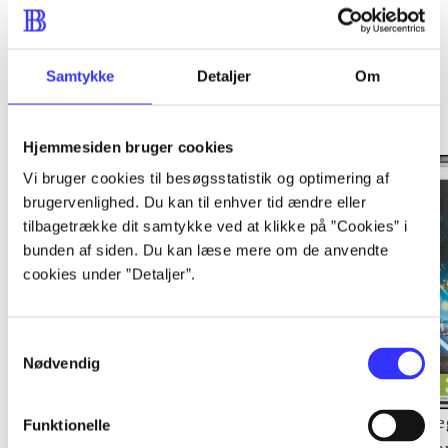
Samtykke
Detaljer
Om
Minder om
Hjemmesiden bruger cookies
Vi bruger cookies til besøgsstatistik og optimering af
brugervenlighed. Du kan til enhver tid ændre eller
tilbagetrække dit samtykke ved at klikke på ”Cookies” i
bunden af siden. Du kan læse mere om de anvendte
cookies under ”Detaljer”.
Samtykkevalg
Nødvendig
Lego The lord of the
Transformers - dark of
Le
Funktionelle