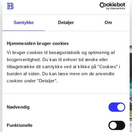
Samtykke
Detaljer
Om
Minder om
Hjemmesiden bruger cookies
Vi bruger cookies til besøgsstatistik og optimering af
brugervenlighed. Du kan til enhver tid ændre eller
tilbagetrække dit samtykke ved at klikke på ”Cookies” i
bunden af siden. Du kan læse mere om de anvendte
cookies under ”Detaljer”.
Samtykkevalg
Nødvendig
Lego The lord of the
Transformers - dark of
Le
Funktionelle