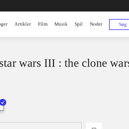
øger
Artikler
Film
Musik
Spil
Noder
Søg
tar wars III : the clone war