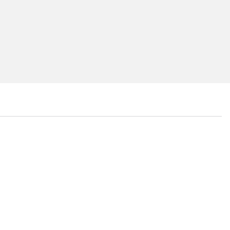
...
...