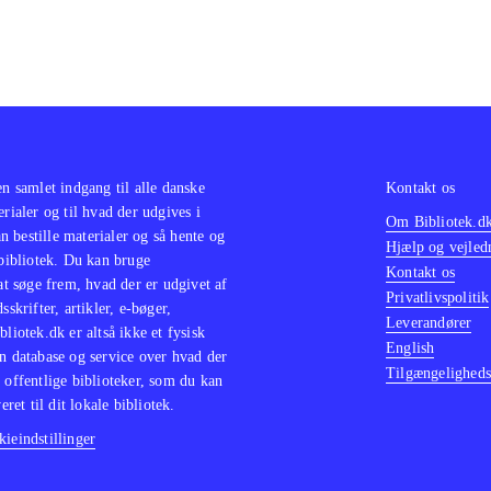
en samlet indgang til alle danske
Kontakt os
erialer og til hvad der udgives i
Om Bibliotek.d
 bestille materialer og så hente og
Hjælp og vejled
 bibliotek. Du kan bruge
Kontakt os
 at søge frem, hvad der er udgivet af
Privatlivspolitik
sskrifter, artikler, e-bøger,
Leverandører
bliotek.dk er altså ikke et fysisk
English
n database og service over hvad der
Tilgængeligheds
 offentlige biblioteker, som du kan
eret til dit lokale bibliotek.
ieindstillinger