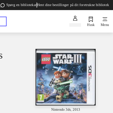
Spørg en bibliotekar
Hent dine bestillinger på dit foretrukne bibliotek
Log ind
Husk
Menu
s
Nintendo 3ds, 2013