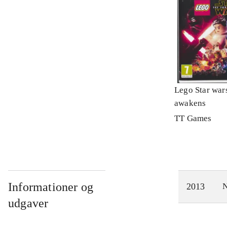
Lego Star wars
awakens
TT Games
Informationer og
2013
N
udgaver