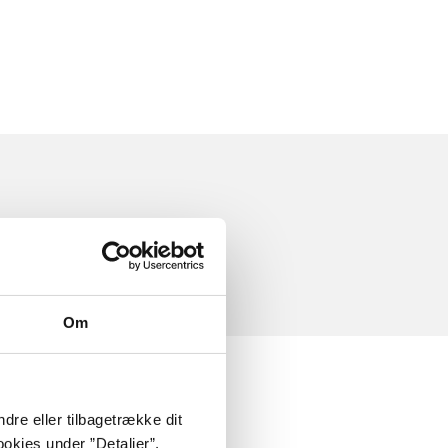
Om
dre eller tilbagetrække dit
okies under ”Detaljer”.