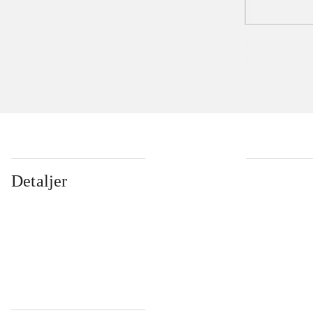
Detaljer
...
...
...
...