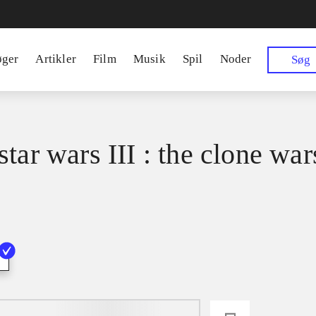
øger
Artikler
Film
Musik
Spil
Noder
Søg
tar wars III : the clone war