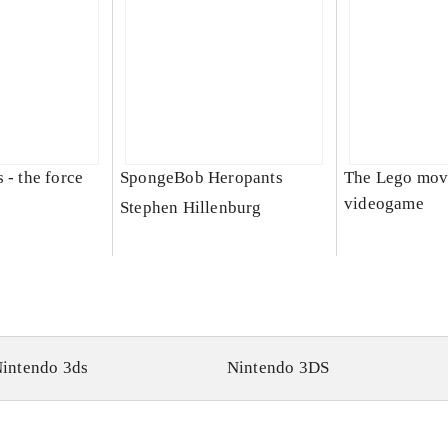
 - the force
SpongeBob Heropants
The Lego mov
videogame
Stephen Hillenburg
intendo 3ds
Nintendo 3DS