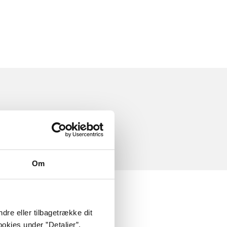
Om
dre eller tilbagetrække dit
okies under ”Detaljer”.