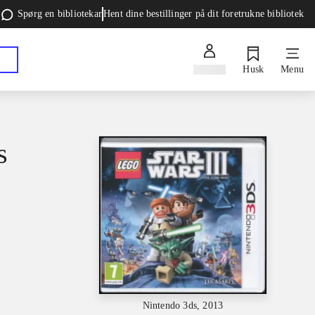
Spørg en bibliotekar
Hent dine bestillinger på dit foretrukne bibliotek
Log ind
Husk
Menu
s
Nintendo 3ds, 2013