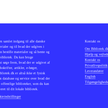
en samlet indgang til alle danske
Kontakt os
erialer og til hvad der udgives i
Om Bibliotek.d
 bestille materialer og så hente og
Hjælp og vejled
 bibliotek. Du kan bruge
Kontakt os
 at søge frem, hvad der er udgivet af
Privatlivspolitik
sskrifter, artikler, e-bøger,
Leverandører
bliotek.dk er altså ikke et fysisk
English
n database og service over hvad der
Tilgængeligheds
 offentlige biblioteker, som du kan
eret til dit lokale bibliotek.
ieindstillinger