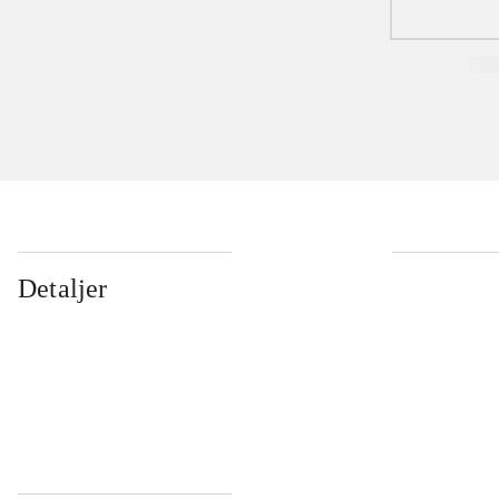
Detaljer
...
...
...
...