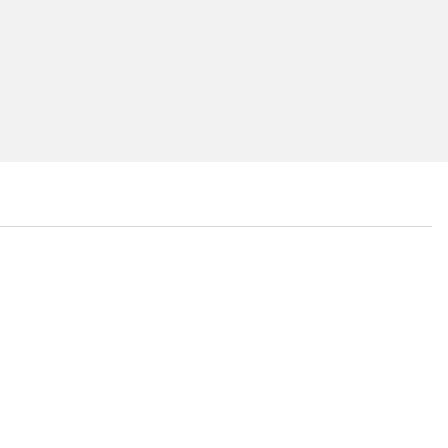
...
...