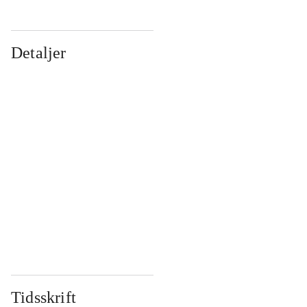
Detaljer
...
...
...
...
...
...
...
...
...
...
...
...
Tidsskrift