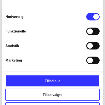
Samtykkevalg
Nødvendig
Artikler
Alle registrerede artikler fordelt på udgivelser
Funktionelle
...
Statistik
...
Marketing
...
Tillad alle
...
Tillad valgte
...