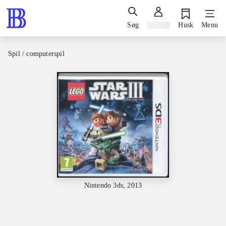
Søg
Log ind
Husk
Menu
Spil / computerspil
Nintendo 3ds, 2013