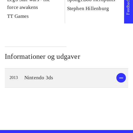
Feedback
force awakens
vi
Stephen Hillenburg
TT Games
Informationer og udgaver
Nintendo 3ds
2013