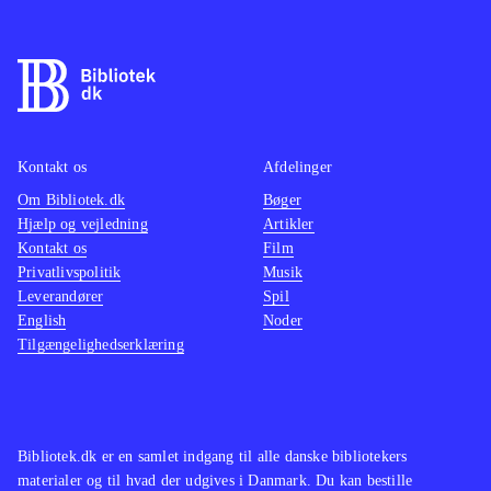
Kontakt os
Afdelinger
Om Bibliotek.dk
Bøger
Hjælp og vejledning
Artikler
Kontakt os
Film
Privatlivspolitik
Musik
Leverandører
Spil
English
Noder
Tilgængelighedserklæring
Bibliotek.dk er en samlet indgang til alle danske bibliotekers
materialer og til hvad der udgives i Danmark. Du kan bestille