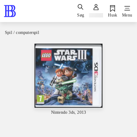
Søg
Log ind
Husk
Menu
Spil / computerspil
Nintendo 3ds, 2013