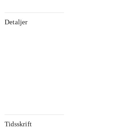
Detaljer
...
...
...
...
...
...
...
...
...
...
...
...
Tidsskrift