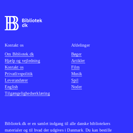
Kontakt os
Afdelinger
Om Bibliotek.dk
Bøger
Hjælp og vejledning
Artikler
Kontakt os
Film
Privatlivspolitik
Musik
Leverandører
Spil
English
Noder
Tilgængelighedserklæring
Bibliotek.dk er en samlet indgang til alle danske bibliotekers
materialer og til hvad der udgives i Danmark. Du kan bestille