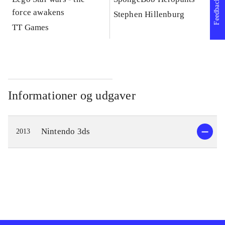
Feedback
force awakens
vi
Stephen Hillenburg
TT Games
Informationer og udgaver
Nintendo 3ds
2013