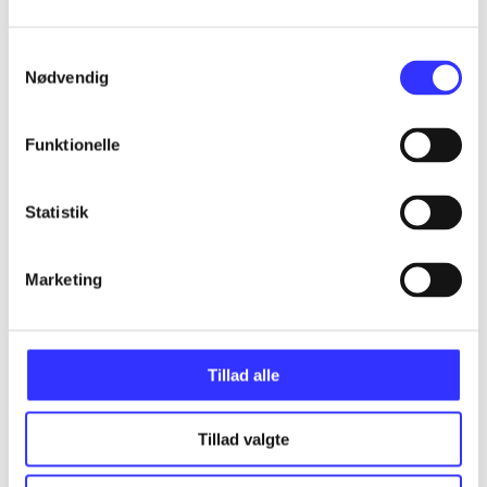
Samtykkevalg
Nødvendig
Artikler
Alle registrerede artikler fordelt på udgivelser
Funktionelle
...
Statistik
...
Marketing
...
Tillad alle
...
Tillad valgte
...