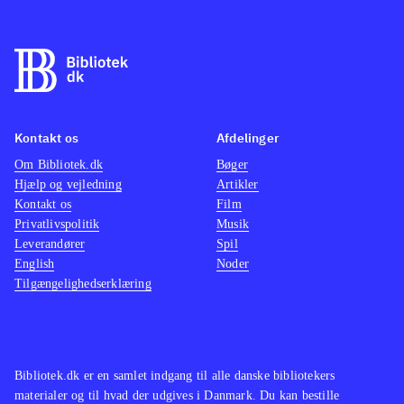
Kontakt os
Afdelinger
Om Bibliotek.dk
Bøger
Hjælp og vejledning
Artikler
Kontakt os
Film
Privatlivspolitik
Musik
Leverandører
Spil
English
Noder
Tilgængelighedserklæring
Bibliotek.dk er en samlet indgang til alle danske bibliotekers
materialer og til hvad der udgives i Danmark. Du kan bestille