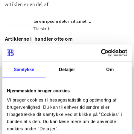
Artiklen er en del af
lorem ipsum dolor sit amet ...
Tidsskrift
Artiklerne i
handler ofte om
Samtykke
Detaljer
Om
Artikler med samme emner
Hjemmesiden bruger cookies
Fra
Vi bruger cookies til besøgsstatistik og optimering af
brugervenlighed. Du kan til enhver tid ændre eller
tilbagetrække dit samtykke ved at klikke på ”Cookies” i
bunden af siden. Du kan læse mere om de anvendte
cookies under ”Detaljer”.