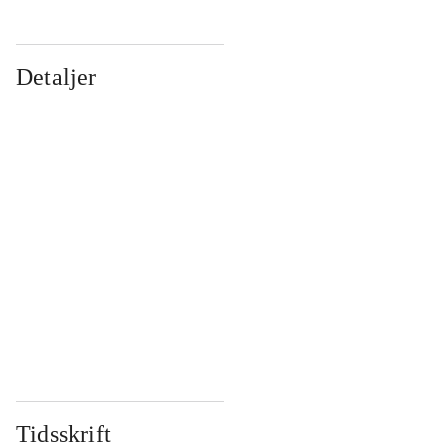
Detaljer
...
...
...
...
...
...
...
...
...
...
...
...
Tidsskrift