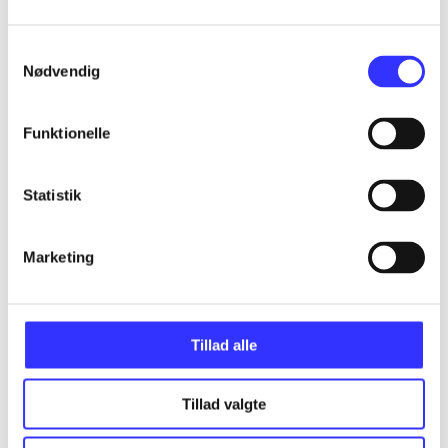
Samtykkevalg
Nødvendig
Artikler
Alle registrerede artikler fordelt på udgivelser
Funktionelle
...
Statistik
...
Marketing
...
Tillad alle
...
Tillad valgte
...