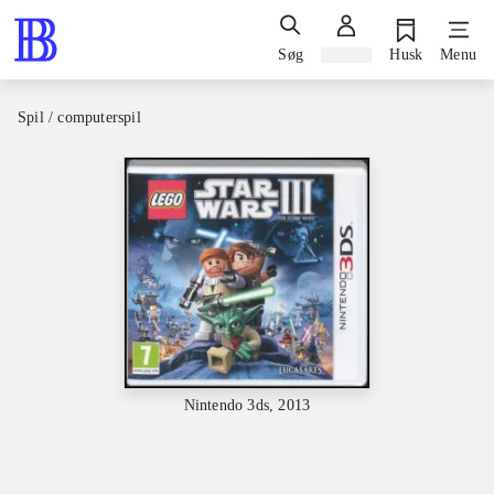
Søg
Log ind
Husk
Menu
Spil / computerspil
Nintendo 3ds, 2013