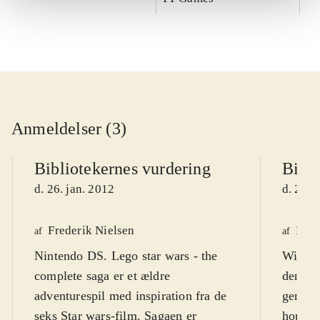
Anmeldelser (3)
Bibliotekernes vurdering
Bibli
d. 26. jan. 2012
d. 26. 
Frederik Nielsen
Finn
af
af
Nintendo DS. Lego star wars - the
Wii. He
complete saga er et ældre
den ef
adventurespil med inspiration fra de
genre,
seks Star wars-film. Sagaen er
hopperi