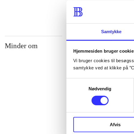
...
Samtykke
Minder om
Hjemmesiden bruger cookie
Vi bruger cookies til besøgsst
samtykke ved at klikke på ”C
Samtykkevalg
Nødvendig
Lego star wars 
Afvis
clone wars