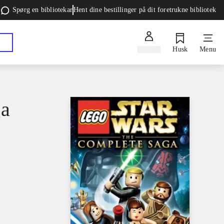
Spørg en bibliotekar
Hent dine bestillinger på dit foretrukne bibliotek
Log ind
Husk
Menu
ga