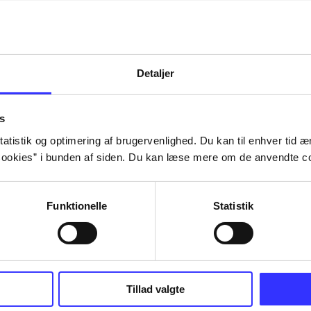
Detaljer
s
atistik og optimering af brugervenlighed. Du kan til enhver tid æn
ookies” i bunden af siden. Du kan læse mere om de anvendte co
Funktionelle
Statistik
III : the
Lego Batman 3 - beyond
Lego Batman 2
Tillad valgte
Gotham
heroes