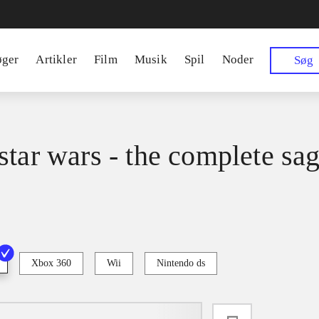
øger
Artikler
Film
Musik
Spil
Noder
Søg
star wars - the complete sa
Xbox 360
Wii
Nintendo ds