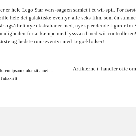
er er hele Lego Star wars-sagaen samlet i ét wii-spil. For førs
pille hele det galaktiske eventyr, alle seks film, som én sa
får også helt nye ekstrabaner med, nye spændende figurer fra 
 muligheden for at kæmpe med lyssværd med wii-controllere
største og bedste rum-eventyr med Lego-klodser!
Artiklerne i
handler ofte om
lorem ipsum dolor sit amet ...
Tidsskrift