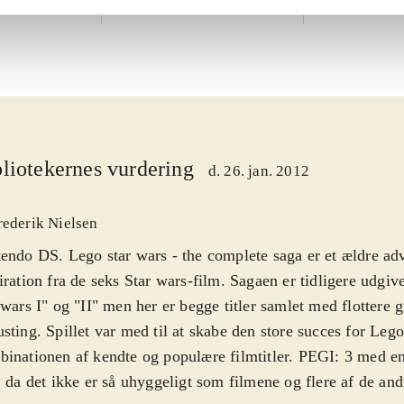
TT Games
liotekernes vurdering
d. 26. jan. 2012
rederik Nielsen
endo DS. Lego star wars - the complete saga er et ældre ad
iration fra de seks Star wars-film. Sagaen er tidligere udgi
 wars I" og "II" men her er begge titler samlet med flottere 
sting. Spillet var med til at skabe den store succes for Leg
inationen af kendte og populære filmtitler. PEGI: 3 med e
, da det ikke er så uhyggeligt som filmene og flere af de and