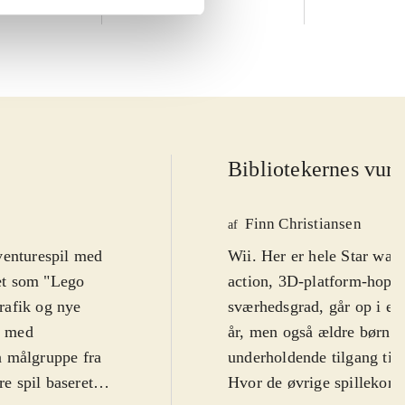
Bibliotekernes vurd
Finn Christiansen
af
venturespil med
Wii. Her er hele Star war
vet som "Lego
action, 3D-platform-hoppe
grafik og nye
sværhedsgrad, går op i en
o med
år, men også ældre børn, f
n målgruppe fra
underholdende tilgang til 
re spil baseret
Hvor de øvrige spillekonso