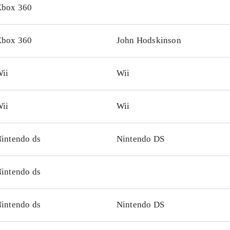
om filmene vil spillet hele tiden have nye lånere
.
box 360
box 360
John Hodskinson
ii
Wii
ii
Wii
intendo ds
Nintendo DS
intendo ds
intendo ds
Nintendo DS