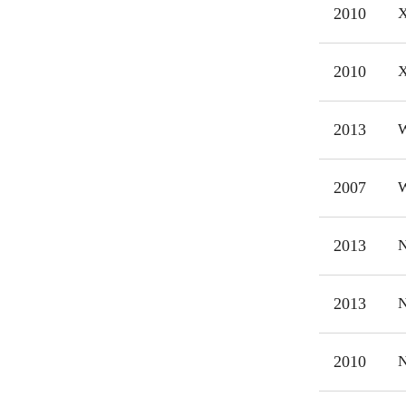
og s
2010
X
2010
X
2013
W
2007
W
2013
N
2013
N
2010
N