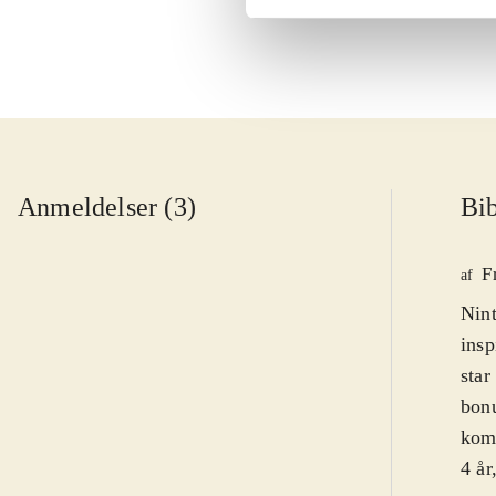
Anmeldelser (3)
Bib
F
af
Nint
insp
star
bonu
komb
4 år