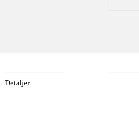
Detaljer
...
...
...
...