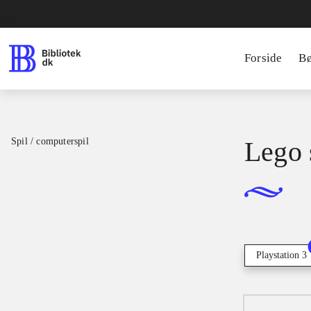
Forside
B
Spil / computerspil
Lego 
Playstation 3