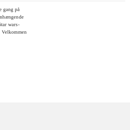
te gang på
mmenhængende
Star wars-
n! Velkommen