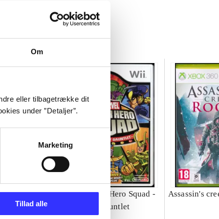
Om
dre eller tilbagetrække dit
okies under ”Detaljer”.
Marketing
 - DC super
Marvel Super Hero Squad -
Assassin's cre
Tillad alle
the infinity gauntlet