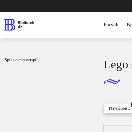
Forside
B
Spil / computerspil
Lego 
Playstation 3