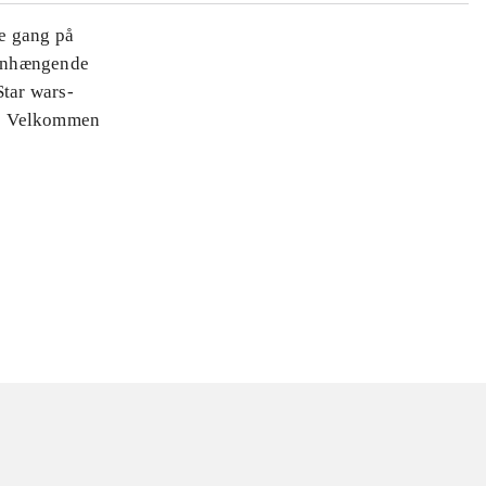
te gang på
mmenhængende
Star wars-
n! Velkommen