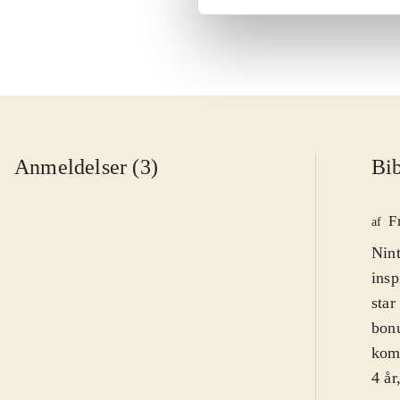
Anmeldelser (3)
Bib
F
af
Nint
insp
star
bonu
komb
4 år