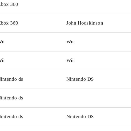
om filmene vil spillet hele tiden have nye lånere
.
box 360
box 360
John Hodskinson
ii
Wii
ii
Wii
intendo ds
Nintendo DS
intendo ds
intendo ds
Nintendo DS