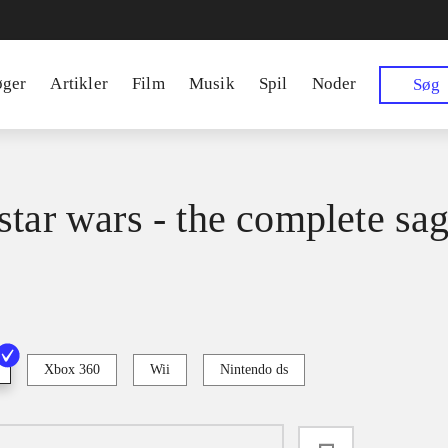
øger
Artikler
Film
Musik
Spil
Noder
Søg
star wars - the complete sa
Xbox 360
Wii
Nintendo ds