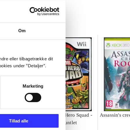
Om
dre eller tilbagetrække dit
okies under ”Detaljer”.
Marketing
 - DC super
Marvel Super Hero Squad -
Assassin's cre
Tillad alle
the infinity gauntlet