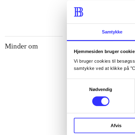
...
Samtykke
Minder om
Hjemmesiden bruger cookie
Vi bruger cookies til besøgsst
samtykke ved at klikke på ”C
Samtykkevalg
Nødvendig
Lego star wars 
Afvis
clone wars