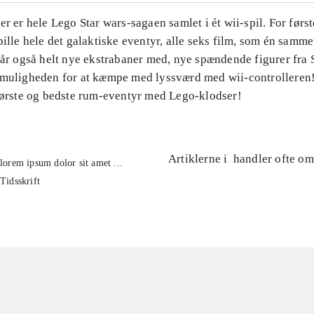
er er hele Lego Star wars-sagaen samlet i ét wii-spil. For førs
pille hele det galaktiske eventyr, alle seks film, som én sa
får også helt nye ekstrabaner med, nye spændende figurer fra 
 muligheden for at kæmpe med lyssværd med wii-controllere
største og bedste rum-eventyr med Lego-klodser!
Artiklerne i
handler ofte om
lorem ipsum dolor sit amet ...
Tidsskrift