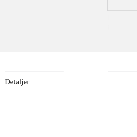
Detaljer
...
...
...
...