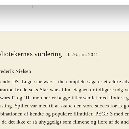
TT Games
liotekernes vurdering
d. 26. jan. 2012
rederik Nielsen
endo DS. Lego star wars - the complete saga er et ældre ad
iration fra de seks Star wars-film. Sagaen er tidligere udgi
 wars I" og "II" men her er begge titler samlet med flottere 
sting. Spillet var med til at skabe den store succes for Leg
inationen af kendte og populære filmtitler. PEGI: 3 med e
, da det ikke er så uhyggeligt som filmene og flere af de and