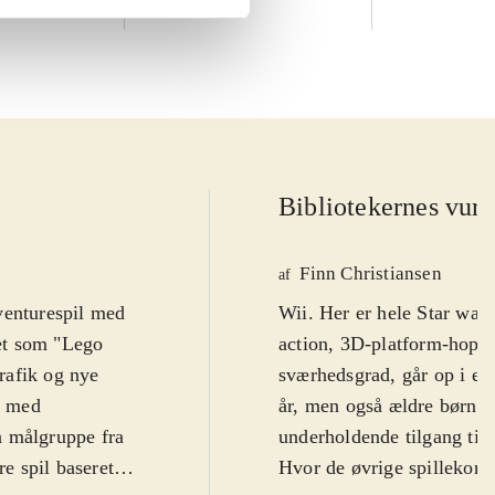
Bibliotekernes vurd
Finn Christiansen
af
venturespil med
Wii. Her er hele Star war
vet som "Lego
action, 3D-platform-hoppe
grafik og nye
sværhedsgrad, går op i en
o med
år, men også ældre børn, f
n målgruppe fra
underholdende tilgang til 
re spil baseret
Hvor de øvrige spillekonso