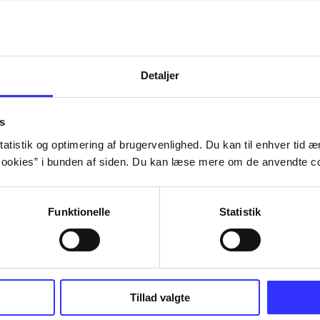
Detaljer
s
atistik og optimering af brugervenlighed. Du kan til enhver tid æn
ookies” i bunden af siden. Du kan læse mere om de anvendte co
Funktionelle
Statistik
III : the
Lego Batman 3 - beyond
Lego Batman 2
Tillad valgte
Gotham
heroes