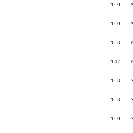
og s
2010
X
2010
X
2013
W
2007
W
2013
N
2013
N
2010
N