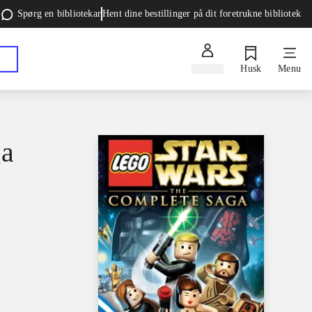
Spørg en bibliotekar
Hent dine bestillinger på dit foretrukne bibliotek
Log ind
Husk
Menu
ga