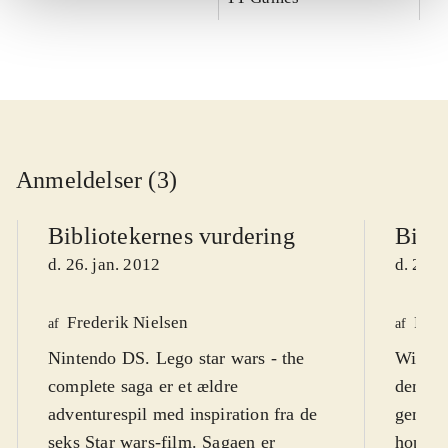
Anmeldelser (3)
Bibliotekernes vurdering
Bibli
d. 26. jan. 2012
d. 26. 
Frederik Nielsen
Finn
af
af
Nintendo DS. Lego star wars - the
Wii. He
complete saga er et ældre
den ef
adventurespil med inspiration fra de
genre,
seks Star wars-film. Sagaen er
hopperi