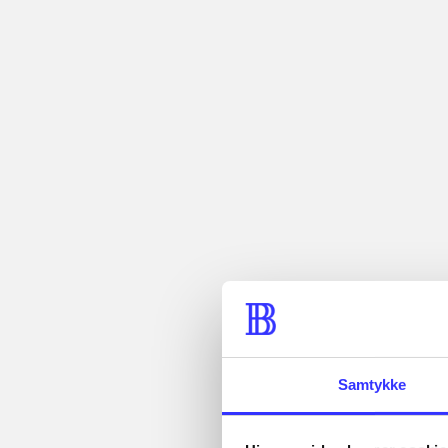
Artikler med
samme emner
Fra
...
Artikler
...
...
Alle registrerede artikler
...
fordelt på udgivelser
...
Samtykke
Minder om