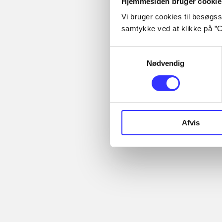
Hjemmesiden bruger cookie
Vi bruger cookies til besøgsst
samtykke ved at klikke på ”C
Samtykkevalg
Nødvendig
Lego star wars 
clone wars
Afvis
Anmeldelser (3)
Bibliotek