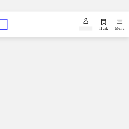
Spørg en bibliotekar
Hent dine bestillinger på dit foretrukne bibliotek
Log ind
Husk
Menu