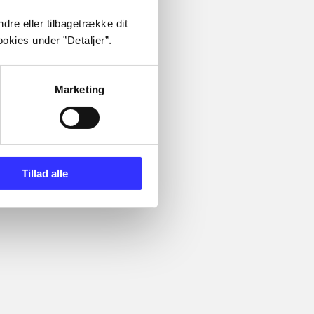
dre eller tilbagetrække dit
okies under ”Detaljer”.
Marketing
 - DC super
Marvel Super Hero Squad -
Assassin's cre
the infinity gauntlet
Tillad alle
Bibliotekernes vurdering