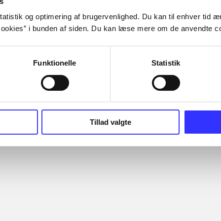
s
atistik og optimering af brugervenlighed. Du kan til enhver tid æn
ookies” i bunden af siden. Du kan læse mere om de anvendte co
Funktionelle
Statistik
III : the
Lego Batman 3 - beyond
Lego Batman 2
Gotham
heroes
Tillad valgte
TT Games
ernes vurdering